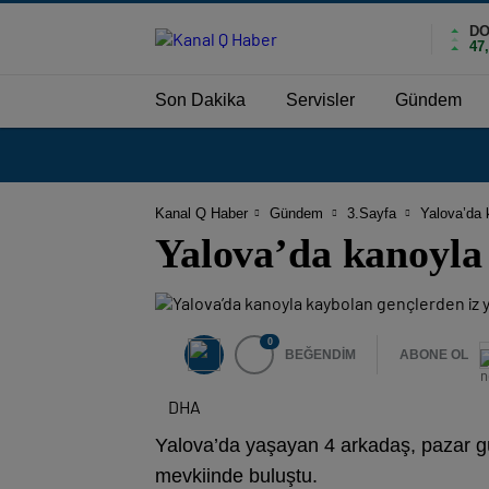
DO
47
Son Dakika
Servisler
Gündem
Kanal Q Haber
Gündem
3.Sayfa
Yalova’da 
Yalova’da kanoyla
0
BEĞENDİM
ABONE OL
DHA
Yalova’da yaşayan 4 arkadaş, pazar gü
mevkiinde buluştu.