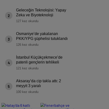
Geleceğin Teknolojisi: Yapay
Zeka ve Biyoteknoloji
2
Harikaları
127 kez okundu
Osmaniye’de yakalanan
PKK/YPG şüphelisi tutuklandı
3
126 kez okundu
İstanbul Küçükçekmece’de
patenli gençlerin tehlikeli
4
seyahati
121 kez okundu
Aksaray’da cip takla attı: 2
meyyit 3 yaralı
5
100 kez okundu