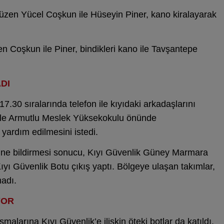
üzen Yücel Coşkun ile Hüseyin Piner, kano kiralayarak
len Coşkun ile Piner, bindikleri kano ile Tavşantepe
DI
.30 sıralarında telefon ile kıyıdaki arkadaşlarını
yle Armutlu Meslek Yüksekokulu önünde
e yardım edilmesini istedi.
i’ne bildirmesi sonucu, Kıyı Güvenlik Güney Marmara
ı Güvenlik Botu çıkış yaptı. Bölgeye ulaşan takımlar,
adı.
YOR
larına Kıyı Güvenlik’e ilişkin öteki botlar da katıldı.