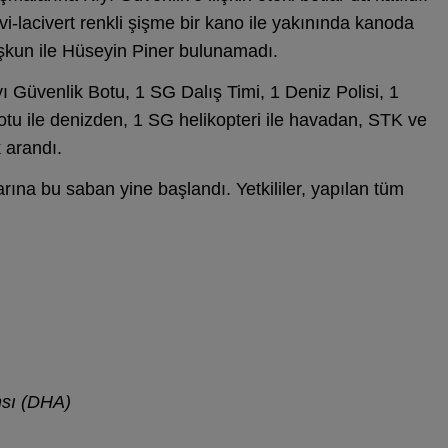
i-lacivert renkli şişme bir kano ile yakınında kanoda
şkun ile Hüseyin Piner bulunamadı.
 Güvenlik Botu, 1 SG Dalış Timi, 1 Deniz Polisi, 1
otu ile denizden, 1 SG helikopteri ile havadan, STK ve
k arandı.
ına bu saban yine başlandı. Yetkililer, yapılan tüm
nsı (DHA)