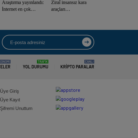
Araştırma yayınlandı:
Ziraî insansız kara
İnternet en çok
araçları
iletileşme için
TEKNOFEST için
kullanılıyor
pistte
KONOMİ
TRAFİK
CANLI
TELER
YOL DURUMU
KRIPTO PARALAR
Üye Giriş
Üye Kayıt
Şifremi Unuttum