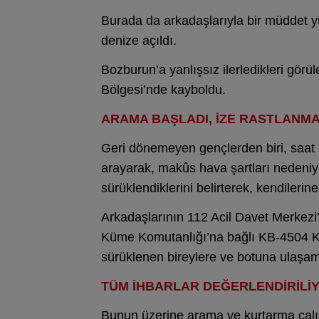
Burada da arkadaşlarıyla bir müddet y
denize açıldı.
Bozburun’a yanlışsız ilerledikleri görü
Bölgesi’nde kayboldu.
ARAMA BAŞLADI, İZE RASTLANMA
Geri dönemeyen gençlerden biri, saat 17
arayarak, makûs hava şartları nedeni
sürüklendiklerini belirterek, kendilerin
Arkadaşlarının 112 Acil Davet Merkez
Küme Komutanlığı’na bağlı KB-4504 Kıy
sürüklenen bireylere ve botuna ulaşam
TÜM İHBARLAR DEĞERLENDİRİLİ
Bunun üzerine arama ve kurtarma çalışma