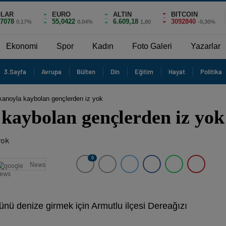
LAR
EURO
ALTIN
BITCOIN
,7078
55,0422
6.609,18
3092840
0.17%
0.04%
1,80
-0,30%
Ekonomi
Spor
Kadın
Foto Galeri
Yazarlar
3.Sayfa
Avrupa
Bülten
Din
Eğitim
Hayat
Politika
kanoyla kaybolan gençlerden iz yok
 kaybolan gençlerden iz yok
0
News
nü denize girmek için Armutlu ilçesi Dereağızı