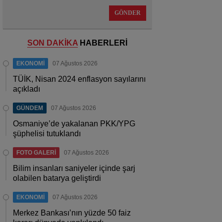
GÖNDER
SON DAKİKA
HABERLERİ
EKONOMİ
07 Ağustos 2026
TÜİK, Nisan 2024 enflasyon sayılarını
açıkladı
GÜNDEM
07 Ağustos 2026
Osmaniye’de yakalanan PKK/YPG
şüphelisi tutuklandı
FOTO GALERİ
07 Ağustos 2026
Bilim insanları saniyeler içinde şarj
olabilen batarya geliştirdi
EKONOMİ
07 Ağustos 2026
Merkez Bankası’nın yüzde 50 faiz