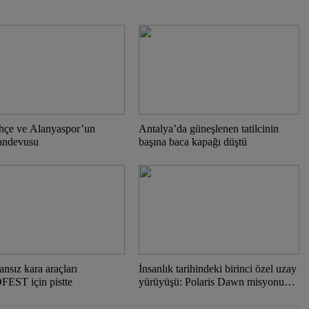
hçe ve Alanyaspor’un
Antalya’da güneşlenen tatilcinin
randevusu
başına baca kapağı düştü
sansız kara araçları
İnsanlık tarihindeki birinci özel uzay
ST için pistte
yürüyüşü: Polaris Dawn misyonu
başlıyor