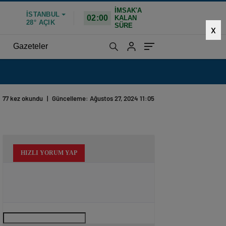
İMSAK'A
İSTANBUL
02:00
KALAN
28°
AÇIK
SÜRE
X
Gazeteler
77 kez okundu
|
Güncelleme: Ağustos 27, 2024 11:05
HIZLI YORUM YAP