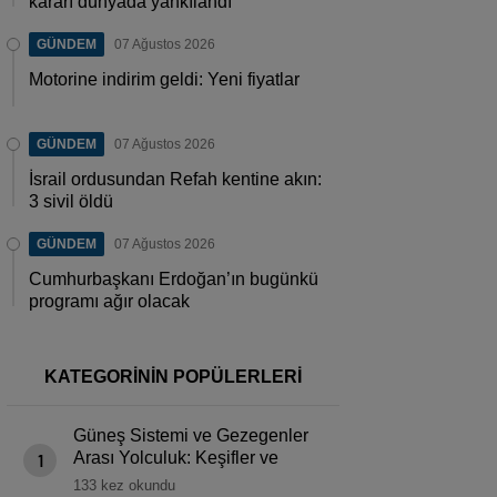
kararı dünyada yankılandı
GÜNDEM
07 Ağustos 2026
Motorine indirim geldi: Yeni fiyatlar
GÜNDEM
07 Ağustos 2026
İsrail ordusundan Refah kentine akın:
3 sivil öldü
GÜNDEM
07 Ağustos 2026
Cumhurbaşkanı Erdoğan’ın bugünkü
programı ağır olacak
KATEGORİNİN POPÜLERLERİ
Güneş Sistemi ve Gezegenler
Arası Yolculuk: Keşifler ve
1
Sürprizler
133 kez okundu