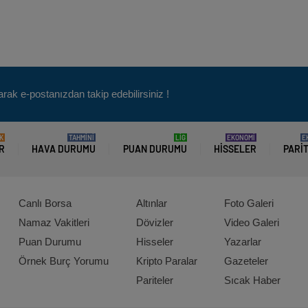
arak e-postanızdan takip edebilirsiniz !
K
TAHMİNİ
LİG
EKONOMİ
E
R
HAVA DURUMU
PUAN DURUMU
HISSELER
PARI
Canlı Borsa
Altınlar
Foto Galeri
Namaz Vakitleri
Dövizler
Video Galeri
Puan Durumu
Hisseler
Yazarlar
Örnek Burç Yorumu
Kripto Paralar
Gazeteler
Pariteler
Sıcak Haber