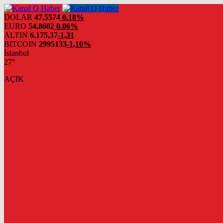
DOLAR
47,5574
0.18%
EURO
54,8602
0.06%
ALTIN
6.175,37
-1,31
BITCOIN
2995133
-1,10%
İstanbul
27°
AÇIK