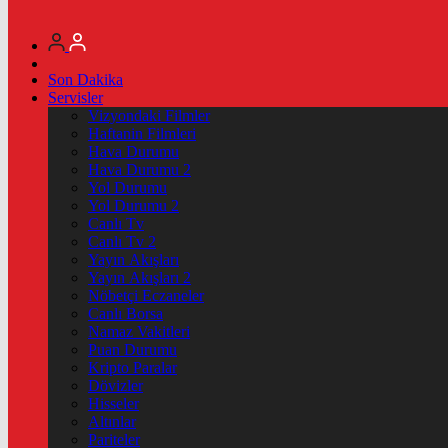
Son Dakika
Servisler
Vizyondaki Filmler
Haftanin Filmleri
Hava Durumu
Hava Durumu 2
Yol Durumu
Yol Durumu 2
Canlı Tv
Canlı Tv 2
Yayın Akışları
Yayın Akışları 2
Nöbetçi Eczaneler
Canlı Borsa
Namaz Vakitleri
Puan Durumu
Kripto Paralar
Dövizler
Hisseler
Altınlar
Pariteler