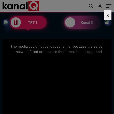
X
TRT 1
Kanal D
This
The media could not be loaded, either because the server
is
or network failed or because the format is not supported.
a
modal
window.