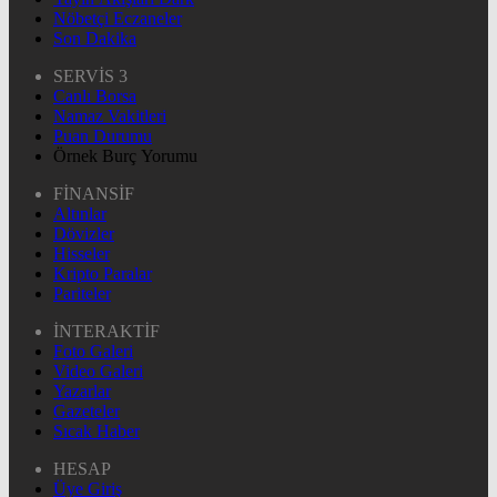
Nöbetçi Eczaneler
Son Dakika
SERVİS 3
Canlı Borsa
Namaz Vakitleri
Puan Durumu
Örnek Burç Yorumu
FİNANSİF
Altınlar
Dövizler
Hisseler
Kripto Paralar
Pariteler
İNTERAKTİF
Foto Galeri
Video Galeri
Yazarlar
Gazeteler
Sıcak Haber
HESAP
Üye Giriş