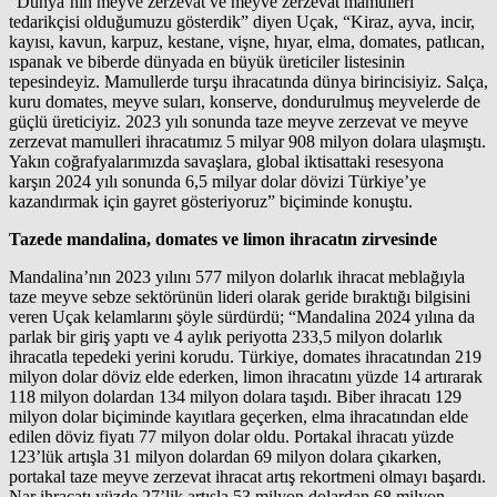
“Dünya’nın meyve zerzevat ve meyve zerzevat mamulleri
tedarikçisi olduğumuzu gösterdik” diyen Uçak, “Kiraz, ayva, incir,
kayısı, kavun, karpuz, kestane, vişne, hıyar, elma, domates, patlıcan,
ıspanak ve biberde dünyada en büyük üreticiler listesinin
tepesindeyiz. Mamullerde turşu ihracatında dünya birincisiyiz. Salça,
kuru domates, meyve suları, konserve, dondurulmuş meyvelerde de
güçlü üreticiyiz. 2023 yılı sonunda taze meyve zerzevat ve meyve
zerzevat mamulleri ihracatımız 5 milyar 908 milyon dolara ulaşmıştı.
Yakın coğrafyalarımızda savaşlara, global iktisattaki resesyona
karşın 2024 yılı sonunda 6,5 milyar dolar dövizi Türkiye’ye
kazandırmak için gayret gösteriyoruz” biçiminde konuştu.
Tazede mandalina, domates ve limon ihracatın zirvesinde
Mandalina’nın 2023 yılını 577 milyon dolarlık ihracat meblağıyla
taze meyve sebze sektörünün lideri olarak geride bıraktığı bilgisini
veren Uçak kelamlarını şöyle sürdürdü; “Mandalina 2024 yılına da
parlak bir giriş yaptı ve 4 aylık periyotta 233,5 milyon dolarlık
ihracatla tepedeki yerini korudu. Türkiye, domates ihracatından 219
milyon dolar döviz elde ederken, limon ihracatını yüzde 14 artırarak
118 milyon dolardan 134 milyon dolara taşıdı. Biber ihracatı 129
milyon dolar biçiminde kayıtlara geçerken, elma ihracatından elde
edilen döviz fiyatı 77 milyon dolar oldu. Portakal ihracatı yüzde
123’lük artışla 31 milyon dolardan 69 milyon dolara çıkarken,
portakal taze meyve zerzevat ihracat artış rekortmeni olmayı başardı.
Nar ihracatı yüzde 27’lik artışla 53 milyon dolardan 68 milyon