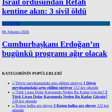
İsrail ordusundan Refah
kentine akın: 3 sivil öldü
GÜNDEM
06 Ağustos 2026
Cumhurbaşkanı Erdoğan’ın
bugünkü programı ağır olacak
KATEGORİNİN POPÜLERLERİ
1
Döviz
mevduatındaki artış eğilimi sürüyor
152 kez okundu
2
Türk Lirası Dolar Karşısında Neden Bu Kadar Güçsüz?
138 kez okundu
3
Koton halka arz oluyor
132 kez
okundu