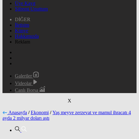
Üye Kayıt
Şifremi Unuttum
DİĞER
İletişim
Künye
Hakkımızda
Reklam
Galeriler
Videolar
Canlı Borsa
X
Anasayfa
/
Ekonomi
/
Yaş meyve zerzevat ve mamul ihracatı 4
ayda 2 milyar doları aştı