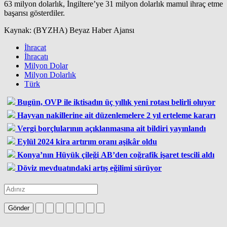
63 milyon dolarlık, İngiltere’ye 31 milyon dolarlık mamul ihraç etme
başarısı gösterdiler.
Kaynak: (BYZHA) Beyaz Haber Ajansı
İhracat
İhracatı
Milyon Dolar
Milyon Dolarlık
Türk
Bugün, OVP ile iktisadın üç yıllık yeni rotası belirli oluyor
Hayvan nakillerine ait düzenlemelere 2 yıl erteleme kararı
Vergi borçlularının açıklanmasına ait bildiri yayınlandı
Eylül 2024 kira artırım oranı aşikâr oldu
Konya’nın Hüyük çileği AB’den coğrafik işaret tescili aldı
Döviz mevduatındaki artış eğilimi sürüyor
Gönder