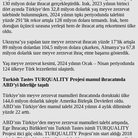
130 milyon dolar ihracat gerçekleştirdik. Irak, 2023 yılının birinci
dört ayında Türkiye’den 32,8 milyon dolarlık yaş meyve zerzevat
talebinde bulunmuşken, 2024 yılının tıpkı periyodunda talebini
yüzde 291’lik rekor artışla 128 milyon dolara tırmandı. Irak, hem
doruğun üçüncü sırasına yerleşti hem de ihracat artış rekortmeni ülke
oldu.
Ukrayna’ya yapılan taze meyve zerzevat ihracatı yüzde 17’lik artışla
89 milyon dolardan 104,5 milyon dolara çıkarken, Almanya’ya 67,8
milyon dolarlık taze meyve zerzevat ihraç etme başarısı gösterdik.
Yaş meyve zerzevat kesimi, 2024 yılının Ocak – Nisan periyodunda
124 ülkeye Türk lezzetlerini ulaştırdı.
Turkish Tastes TURQUALITY Projesi mamul ihracatında
ABD’yi liderliğe taşıdı
Türkiye’nin meyve zerzevat mamulleri ihracatında doruktaki ülke
144,6 milyon dolarlık taleple Amerika Birleşik Devletleri oldu.
ABD’nin Türkiye’den mamul talebi 2024 yılının 4 aylık diliminde
yüzde 22 arttı.
ABD’nin Türkiye’den meyve zerzevat mamulleri talebi artışında,
Ege İhracatçı Birlikleri’nin Turkish Tastes isimli TURQUALITY
Projesi itici güç oldu. TURQUALITY Projesi’nin start aldığı 2018