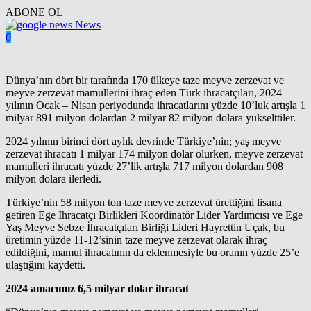
ABONE OL
News
0
Dünya’nın dört bir tarafında 170 ülkeye taze meyve zerzevat ve
meyve zerzevat mamullerini ihraç eden Türk ihracatçıları, 2024
yılının Ocak – Nisan periyodunda ihracatlarını yüzde 10’luk artışla 1
milyar 891 milyon dolardan 2 milyar 82 milyon dolara yükselttiler.
2024 yılının birinci dört aylık devrinde Türkiye’nin; yaş meyve
zerzevat ihracatı 1 milyar 174 milyon dolar olurken, meyve zerzevat
mamulleri ihracatı yüzde 27’lik artışla 717 milyon dolardan 908
milyon dolara ilerledi.
Türkiye’nin 58 milyon ton taze meyve zerzevat ürettiğini lisana
getiren Ege İhracatçı Birlikleri Koordinatör Lider Yardımcısı ve Ege
Yaş Meyve Sebze İhracatçıları Birliği Lideri Hayrettin Uçak, bu
üretimin yüzde 11-12’sinin taze meyve zerzevat olarak ihraç
edildiğini, mamul ihracatının da eklenmesiyle bu oranın yüzde 25’e
ulaştığını kaydetti.
2024 amacımız 6,5 milyar dolar ihracat