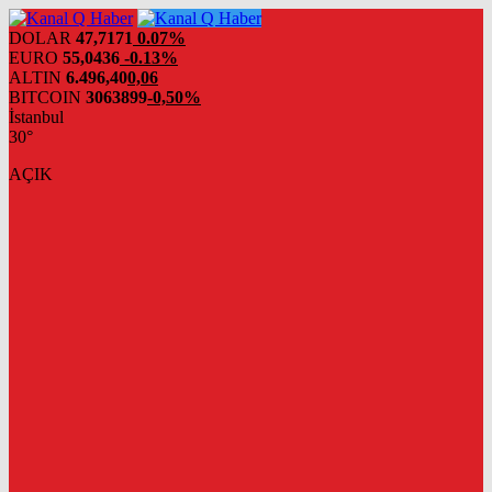
DOLAR
47,7171
0.07%
EURO
55,0436
-0.13%
ALTIN
6.496,40
0,06
BITCOIN
3063899
-0,50%
İstanbul
30°
AÇIK