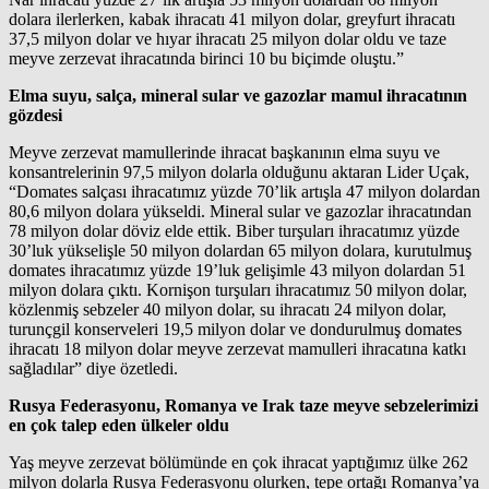
dolara ilerlerken, kabak ihracatı 41 milyon dolar, greyfurt ihracatı
37,5 milyon dolar ve hıyar ihracatı 25 milyon dolar oldu ve taze
meyve zerzevat ihracatında birinci 10 bu biçimde oluştu.”
Elma suyu, salça, mineral sular ve gazozlar mamul ihracatının
gözdesi
Meyve zerzevat mamullerinde ihracat başkanının elma suyu ve
konsantrelerinin 97,5 milyon dolarla olduğunu aktaran Lider Uçak,
“Domates salçası ihracatımız yüzde 70’lik artışla 47 milyon dolardan
80,6 milyon dolara yükseldi. Mineral sular ve gazozlar ihracatından
78 milyon dolar döviz elde ettik. Biber turşuları ihracatımız yüzde
30’luk yükselişle 50 milyon dolardan 65 milyon dolara, kurutulmuş
domates ihracatımız yüzde 19’luk gelişimle 43 milyon dolardan 51
milyon dolara çıktı. Kornişon turşuları ihracatımız 50 milyon dolar,
közlenmiş sebzeler 40 milyon dolar, su ihracatı 24 milyon dolar,
turunçgil konserveleri 19,5 milyon dolar ve dondurulmuş domates
ihracatı 18 milyon dolar meyve zerzevat mamulleri ihracatına katkı
sağladılar” diye özetledi.
Rusya Federasyonu, Romanya ve Irak taze meyve sebzelerimizi
en çok talep eden ülkeler oldu
Yaş meyve zerzevat bölümünde en çok ihracat yaptığımız ülke 262
milyon dolarla Rusya Federasyonu olurken, tepe ortağı Romanya’ya