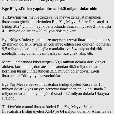
Ege Bölgesi’nden yapılan ihracat 420 milyon dolar oldu
Türkiye’nin yaş meyve zerzevat ve meyve zerzevat mamulleri
ihracatının güçlü aktörlerinden Ege Yaş Meyve Sebze İhracatçıları
Birliği 2024 yılının 4 aylık periyodunda ihracatını yüzde 2’lik artışla
411 milyon dolardan 420 milyon dolara çıkardı.
Ege Bölgesi’nden yapılan taze meyve zerzevat ihracatında domates
29 milyon dolarlık fiyatla en çok ihraç edilen eser olurken, domatesi
9,5 milyon dolarlık meblağla mandalina ve 5,4 milyon dolarlık
meblağla ihraç dönemi yeni başlayan taze çilek takip etti.
Mamul ihracatında biber turşusu 50,4 milyon dolarla dorukta yer
alırken, kurutulmuş domates ihracatından 46,5 milyon dolar
kornişon turşusu ihracatından 35,5 milyon dolar dövizi Egeli
ihracatçılar Türkiye’ye kazandırdılar.
Ege Yaş Meyve Sebze İhracatçıları Birliği üyeleri Rusya’da 15
milyon dolarlık yaş meyve zerzevat ihraç ederken, ikinci sırada 7
milyon dolarla Polonya, üçüncü sırada 6,7 milyon dolarla Ukrayna
sıralandı.
Türkiye’nin mamul ihracat önderi Ege Yaş Meyve Sebze
İhracatçıları Birliği üyeleri ABD’ye 64 milyon dolarlık, Almanya’ya