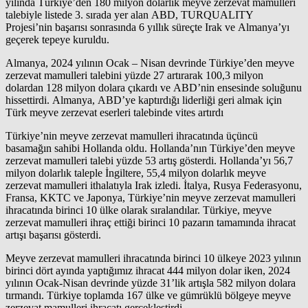
yılında Türkiye’den 180 milyon dolarlık meyve zerzevat mamulleri
talebiyle listede 3. sırada yer alan ABD, TURQUALITY
Projesi’nin başarısı sonrasında 6 yıllık süreçte Irak ve Almanya’yı
geçerek tepeye kuruldu.
Almanya, 2024 yılının Ocak – Nisan devrinde Türkiye’den meyve
zerzevat mamulleri talebini yüzde 27 artırarak 100,3 milyon
dolardan 128 milyon dolara çıkardı ve ABD’nin ensesinde soluğunu
hissettirdi. Almanya, ABD’ye kaptırdığı liderliği geri almak için
Türk meyve zerzevat eserleri talebinde vites artırdı
Türkiye’nin meyve zerzevat mamulleri ihracatında üçüncü
basamağın sahibi Hollanda oldu. Hollanda’nın Türkiye’den meyve
zerzevat mamulleri talebi yüzde 53 artış gösterdi. Hollanda’yı 56,7
milyon dolarlık taleple İngiltere, 55,4 milyon dolarlık meyve
zerzevat mamulleri ithalatıyla Irak izledi. İtalya, Rusya Federasyonu,
Fransa, KKTC ve Japonya, Türkiye’nin meyve zerzevat mamulleri
ihracatında birinci 10 ülke olarak sıralandılar. Türkiye, meyve
zerzevat mamulleri ihraç ettiği birinci 10 pazarın tamamında ihracat
artışı başarısı gösterdi.
Meyve zerzevat mamulleri ihracatında birinci 10 ülkeye 2023 yılının
birinci dört ayında yaptığımız ihracat 444 milyon dolar iken, 2024
yılının Ocak-Nisan devrinde yüzde 31’lik artışla 582 milyon dolara
tırmandı. Türkiye toplamda 167 ülke ve gümrüklü bölgeye meyve
zerzevat mamulleri ihracatı gerçekleştirdi.