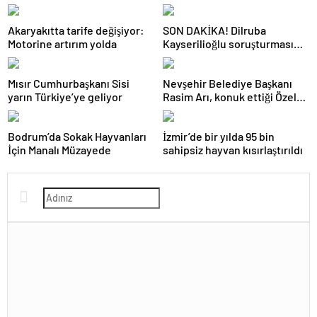
Akaryakıtta tarife değişiyor:
SON DAKİKA! Dilruba
Motorine artırım yolda
Kayserilioğlu soruşturması
tamamlandı
Mısır Cumhurbaşkanı Sisi
Nevşehir Belediye Başkanı
yarın Türkiye’ye geliyor
Rasim Arı, konuk ettiği Özel
Simya Koleji öğrencilerinin
Nevşehir ve belediyecilik
Bodrum’da Sokak Hayvanları
İzmir’de bir yılda 95 bin
hakkında sorularını
İçin Manalı Müzayede
sahipsiz hayvan kısırlaştırıldı
yanıtlandırdı.