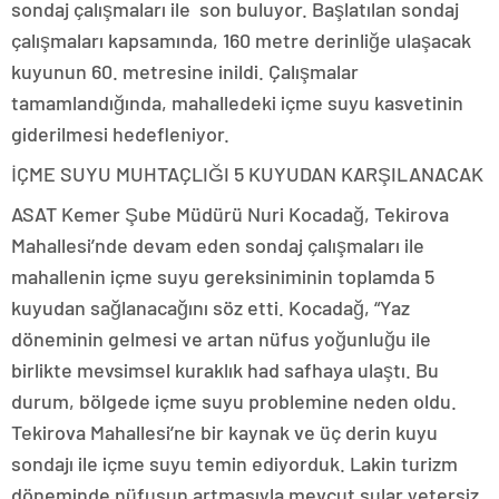
sondaj çalışmaları ile son buluyor. Başlatılan sondaj
çalışmaları kapsamında, 160 metre derinliğe ulaşacak
kuyunun 60. metresine inildi. Çalışmalar
tamamlandığında, mahalledeki içme suyu kasvetinin
giderilmesi hedefleniyor.
İÇME SUYU MUHTAÇLIĞI 5 KUYUDAN KARŞILANACAK
ASAT Kemer Şube Müdürü Nuri Kocadağ, Tekirova
Mahallesi’nde devam eden sondaj çalışmaları ile
mahallenin içme suyu gereksiniminin toplamda 5
kuyudan sağlanacağını söz etti. Kocadağ, “Yaz
döneminin gelmesi ve artan nüfus yoğunluğu ile
birlikte mevsimsel kuraklık had safhaya ulaştı. Bu
durum, bölgede içme suyu problemine neden oldu.
Tekirova Mahallesi’ne bir kaynak ve üç derin kuyu
sondajı ile içme suyu temin ediyorduk. Lakin turizm
döneminde nüfusun artmasıyla mevcut sular yetersiz