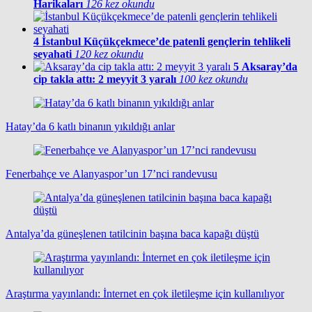
Harikaları
126 kez okundu
4
İstanbul Küçükçekmece’de patenli gençlerin tehlikeli
seyahati
120 kez okundu
5
Aksaray’da
cip takla attı: 2 meyyit 3 yaralı
100 kez okundu
Hatay’da 6 katlı binanın yıkıldığı anlar
Fenerbahçe ve Alanyaspor’un 17’nci randevusu
Antalya’da güneşlenen tatilcinin başına baca kapağı düştü
Araştırma yayınlandı: İnternet en çok iletileşme için kullanılıyor