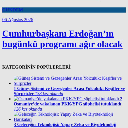
GÜNDEM
06 Ağustos 2026
Cumhurbaşkanı Erdoğan’ın
bugünkü programı ağır olacak
KATEGORİNİN POPÜLERLERİ
1
Güneş Sistemi ve Gezegenler Arası Yolculuk: Keşifler ve
Sürprizler
133 kez okundu
2
Osmaniye’de yakalanan PKK/YPG şüphelisi tutuklandı
126 kez okundu
3
Geleceğin Teknolojisi: Yapay Zeka ve Biyoteknoloji