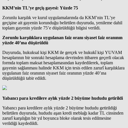
KKM’nin TL’ye geçiş gayesi: Yüzde 75
Zorunlu karşılık ve kurul uygulamalarında da KKM’nin TL’ye
geçişine ait gayenin korunduğu belirtilen duyuruda, yenileme dahil
toplam gayenin yüzde 75’e düşürüldüğü bilgisi verildi.
Zorunlu karşılıklara uygulanan faiz oranı siyaset faiz oranının
yüzde 40’ına düşürüldü
Duyuruda, hukuksal kişi KKM ile gerçek ve hukukî kişi YUVAM
hesaplarının bir sonraki hesaplama devrinden itibaren geçerli olacak
formda toplam maksat hesaplamasından kaydedilerek, toplam
gayenin sağlanması halinde KKM için tesis edilen zarurî karşılıklara
uygulanan faiz oranının siyaset faiz oranının yüzde 40’ına
düşürüldüğü tabir edildi.
Yabancı para kredilere aylık yüzde 2 büyüme hududu getirildi
Yabancı para kredilere aylık yüzde 2 büyüme hududu getirildiği
belirtilen duyuruda, hududu aşan kredi meblağı kadar TL cinsinden
zarurî karşılığın bir yıl boyunca bloke olarak tesis edilmesine
verildiği kaydedildi.