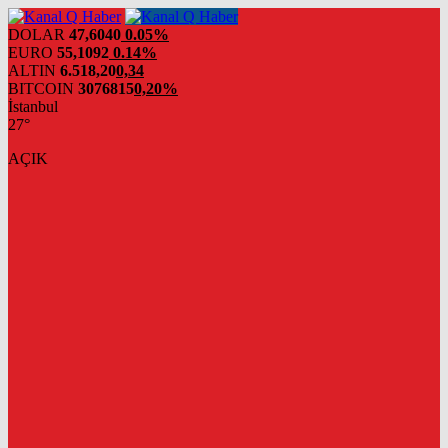
DOLAR
47,6040
0.05%
EURO
55,1092
0.14%
ALTIN
6.518,20
0,34
BITCOIN
3076815
0,20%
İstanbul
27°
AÇIK