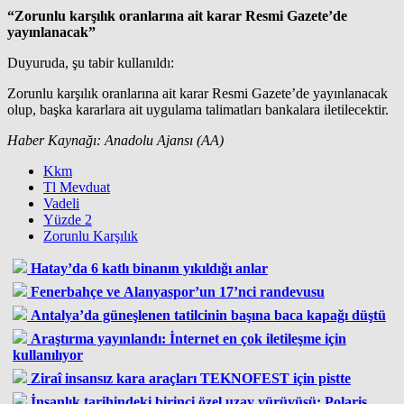
“Zorunlu karşılık oranlarına ait karar Resmi Gazete’de
yayınlanacak”
Duyuruda, şu tabir kullanıldı:
Zorunlu karşılık oranlarına ait karar Resmi Gazete’de yayınlanacak
olup, başka kararlara ait uygulama talimatları bankalara iletilecektir.
Haber Kaynağı: Anadolu Ajansı (AA)
Kkm
Tl Mevduat
Vadeli
Yüzde 2
Zorunlu Karşılık
Hatay’da 6 katlı binanın yıkıldığı anlar
Fenerbahçe ve Alanyaspor’un 17’nci randevusu
Antalya’da güneşlenen tatilcinin başına baca kapağı düştü
Araştırma yayınlandı: İnternet en çok iletileşme için
kullanılıyor
Ziraî insansız kara araçları TEKNOFEST için pistte
İnsanlık tarihindeki birinci özel uzay yürüyüşü: Polaris