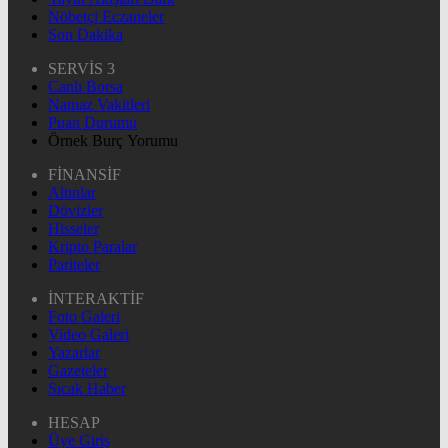
Nöbetçi Eczaneler
Son Dakika
SERVİS 3
Canlı Borsa
Namaz Vakitleri
Puan Durumu
Örnek Burç Yorumu
FİNANSİF
Altınlar
Dövizler
Hisseler
Kripto Paralar
Pariteler
İNTERAKTİF
Foto Galeri
Video Galeri
Yazarlar
Gazeteler
Sıcak Haber
HESAP
Üye Giriş