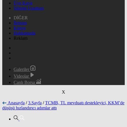
Üye Kayıt
Şifremi Unuttum
DİĞER
İletişim
Künye
Hakkımızda
Reklam
Galeriler
Videolar
Canlı Borsa
X
Anasayfa
/
3.Sayfa
/
TCMB, TL mevduatı destekleyici, KKM’de
düşüşü hızlandırıcı adımlar attı