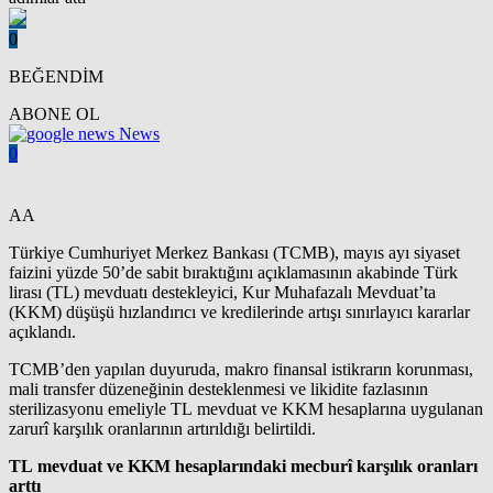
0
BEĞENDİM
ABONE OL
News
0
AA
Türkiye Cumhuriyet Merkez Bankası (TCMB), mayıs ayı siyaset
faizini yüzde 50’de sabit bıraktığını açıklamasının akabinde Türk
lirası (TL) mevduatı destekleyici, Kur Muhafazalı Mevduat’ta
(KKM) düşüşü hızlandırıcı ve kredilerinde artışı sınırlayıcı kararlar
açıklandı.
TCMB’den yapılan duyuruda, makro finansal istikrarın korunması,
mali transfer düzeneğinin desteklenmesi ve likidite fazlasının
sterilizasyonu emeliyle TL mevduat ve KKM hesaplarına uygulanan
zarurî karşılık oranlarının artırıldığı belirtildi.
TL mevduat ve KKM hesaplarındaki mecburî karşılık oranları
arttı