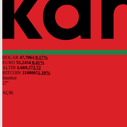
DOLAR
47,7064
0.17%
EURO
55,2454
0.41%
ALTIN
6.669,27
2,72
BITCOIN
3108065
1,10%
İstanbul
27°
AÇIK