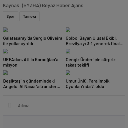
Kaynak: (BYZHA) Beyaz Haber Ajansı
Spor
Turnuva
Galatasaray’da Sergio Oliveira
Golbol Bayan Ulusal Ekibi,
ile yollar ayrıldı
Brezilya’yı 3-1 yenerek finale
yükseldi
UEFA’dan, Atilla Karaoğlan’a
Cengiz Ünder için sürpriz
misyon
takas teklifi
Beşiktaş’ın gündemindeki
Umut Ünlü, Paralimpik
Angelo, Al Nassr’a transfer
Oyunları’nda 7. oldu
oldu