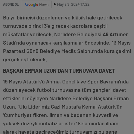
Mayıs 9, 2024 17:22
ABONE OL
News
Bu yıl birincisi düzenlenen ve klâsik hale getirilecek
turnuvada birinci 3’e girecek kadrolara çeşitli
mükafatlar verilecek. Narlıdere Belediyesi Ali Artuner
Stadı’nda oynanacak karşılaşmalar öncesinde, 13 Mayıs
Pazartesi Günü Belediye Meclis Salonu’nda kura çekimi
gerçekleştirilecek.
BAŞKAN ERMAN UZUN’DAN TURNUVAYA DAVET
19 Mayıs Atatürk’ü Anma, Gençlik ve Spor Bayramı’nda
düzenleyecek futbol turnuvasına tüm gençleri davet
ettiklerini söyleyen Narlıdere Belediye Başkanı Erman
Uzun, “Ulu Liderimiz Gazi Mustafa Kemal Atatürk’ün
‘Cumhuriyet fikren, ilmen ve bedenen kuvvetli ve
yüksek düzeyli muhafızlar ister’ kelamından ilham
alarak hayata geçireceğimiz turnuvamızı bu sene