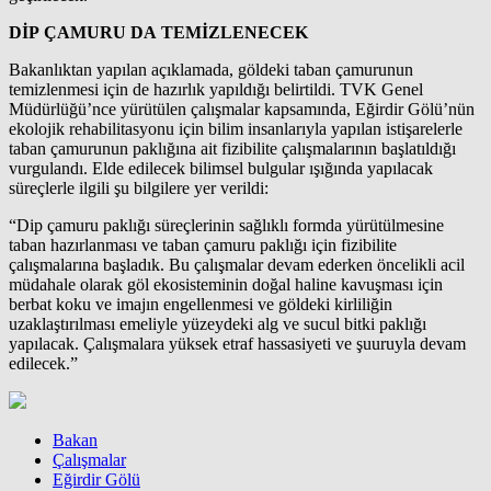
DİP ÇAMURU DA TEMİZLENECEK
Bakanlıktan yapılan açıklamada, göldeki taban çamurunun
temizlenmesi için de hazırlık yapıldığı belirtildi. TVK Genel
Müdürlüğü’nce yürütülen çalışmalar kapsamında, Eğirdir Gölü’nün
ekolojik rehabilitasyonu için bilim insanlarıyla yapılan istişarelerle
taban çamurunun paklığına ait fizibilite çalışmalarının başlatıldığı
vurgulandı. Elde edilecek bilimsel bulgular ışığında yapılacak
süreçlerle ilgili şu bilgilere yer verildi:
“Dip çamuru paklığı süreçlerinin sağlıklı formda yürütülmesine
taban hazırlanması ve taban çamuru paklığı için fizibilite
çalışmalarına başladık. Bu çalışmalar devam ederken öncelikli acil
müdahale olarak göl ekosisteminin doğal haline kavuşması için
berbat koku ve imajın engellenmesi ve göldeki kirliliğin
uzaklaştırılması emeliyle yüzeydeki alg ve sucul bitki paklığı
yapılacak. Çalışmalara yüksek etraf hassasiyeti ve şuuruyla devam
edilecek.”
Bakan
Çalışmalar
Eğirdir Gölü