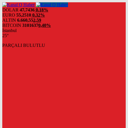
DOLAR
47,7436
0.18%
EURO
55,2510
0.32%
ALTIN
6.660,55
2,59
BITCOIN
3101637
0,40%
İstanbul
25°
PARÇALI BULUTLU