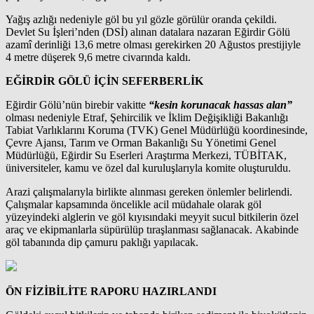
Yağış azlığı nedeniyle göl bu yıl gözle görülür oranda çekildi.
Devlet Su İşleri’nden (DSİ) alınan datalara nazaran Eğirdir Gölü
azamî derinliği 13,6 metre olması gerekirken 20 Ağustos prestijiyle
4 metre düşerek 9,6 metre civarında kaldı.
EĞİRDİR GÖLÜ İÇİN SEFERBERLİK
Eğirdir Gölü’nün birebir vakitte
“kesin korunacak hassas alan”
olması nedeniyle Etraf, Şehircilik ve İklim Değişikliği Bakanlığı
Tabiat Varlıklarını Koruma (TVK) Genel Müdürlüğü koordinesinde,
Çevre Ajansı, Tarım ve Orman Bakanlığı Su Yönetimi Genel
Müdürlüğü, Eğirdir Su Eserleri Araştırma Merkezi, TÜBİTAK,
üniversiteler, kamu ve özel dal kuruluşlarıyla komite oluşturuldu.
Arazi çalışmalarıyla birlikte alınması gereken önlemler belirlendi.
Çalışmalar kapsamında öncelikle acil müdahale olarak göl
yüzeyindeki alglerin ve göl kıyısındaki meyyit sucul bitkilerin özel
araç ve ekipmanlarla süpürülüp tıraşlanması sağlanacak. Akabinde
göl tabanında dip çamuru paklığı yapılacak.
ÖN FİZİBİLİTE RAPORU HAZIRLANDI