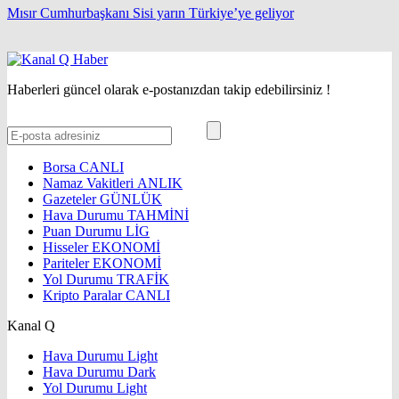
Mısır Cumhurbaşkanı Sisi yarın Türkiye’ye geliyor
Haberleri güncel olarak e-postanızdan takip edebilirsiniz !
Borsa
CANLI
Namaz Vakitleri
ANLIK
Gazeteler
GÜNLÜK
Hava Durumu
TAHMİNİ
Puan Durumu
LİG
Hisseler
EKONOMİ
Pariteler
EKONOMİ
Yol Durumu
TRAFİK
Kripto Paralar
CANLI
Kanal Q
Hava Durumu Light
Hava Durumu Dark
Yol Durumu Light