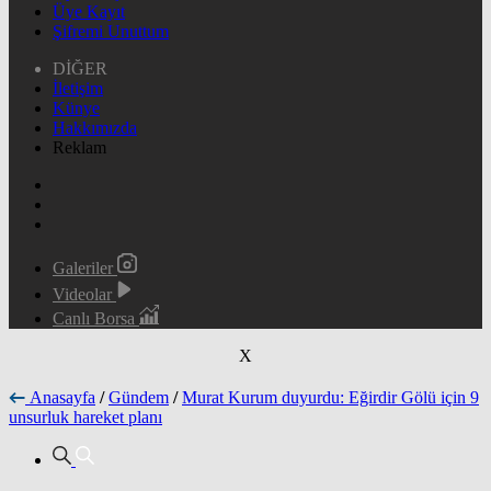
Üye Kayıt
Şifremi Unuttum
DİĞER
İletişim
Künye
Hakkımızda
Reklam
Galeriler
Videolar
Canlı Borsa
X
Anasayfa
/
Gündem
/
Murat Kurum duyurdu: Eğirdir Gölü için 9
unsurluk hareket planı