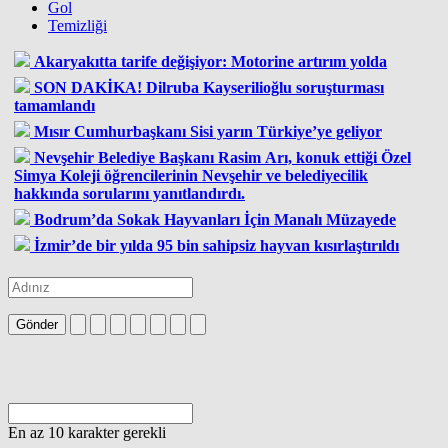
Gol
Temizliği
Akaryakıtta tarife değişiyor: Motorine artırım yolda
SON DAKİKA! Dilruba Kayserilioğlu soruşturması
tamamlandı
Mısır Cumhurbaşkanı Sisi yarın Türkiye’ye geliyor
Nevşehir Belediye Başkanı Rasim Arı, konuk ettiği Özel
Simya Koleji öğrencilerinin Nevşehir ve belediyecilik
hakkında sorularını yanıtlandırdı.
Bodrum’da Sokak Hayvanları İçin Manalı Müzayede
İzmir’de bir yılda 95 bin sahipsiz hayvan kısırlaştırıldı
Gönder
En az 10 karakter gerekli