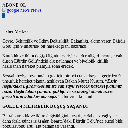
ABONE OL
News
0
Haber Merkezi
Çevre, Şehircilik ve İklim Değişikliği Bakanlığı, alarm veren Eğirdir
Gölü için 9 unsurluk bir hareket planı hazırladı.
Kuraklık ve iklim değişikliğinin tesiriyle su derinliği 4 metreye yakın
düşen Eğirdir Gölü’ndeki alg patlaması ve biyolojik kirlilik,
hazırlanan hareket planıyla sona erecek.
Sosyal medya hesabından göl için birinci etapta hayata geçirilen 9
unsurluk hareket planını açıklayan Bakan Murat Kurum, “
Eşsiz
hoşluktaki Eğirdir Gölümüze can suyu verecek hareket planımız
hazır. Başta taban çamuru paklığı ve su desteği olmak üzere
gerekli tüm adımları atacağız.”
tabirlerini kullandı.
GÖLDE 4 METRELİK DÜŞÜŞ YAŞANDI
Bu yıl kuraklık ve iklim değişikliğinin tesiriyle daha az yağış ve
daha fazla güneş ışığı alan Isparta’daki Eğirdir Gölü’nde sucul bitki
popülasyonu arttı, alg patlaması yaşandı.