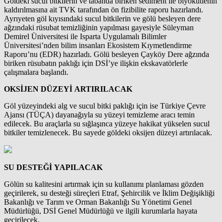
Göldeki sucul bitkilerin ve tabanda biriken sediment ile biyokütlenin
kaldırılmasına ait TVK tarafından ön fizibilite raporu hazırlandı.
Ayrıyeten göl kıyısındaki sucul bitkilerin ve gölü besleyen dere
ağzındaki rüsubat temizliğinin yapılması gayesiyle Süleyman
Demirel Üniversitesi ile Isparta Uygulamalı Bilimler
Üniversitesi’nden bilim insanları Ekosistem Kıymetlendirme
Raporu’nu (EDR) hazırladı. Gölü besleyen Çayköy Dere ağzında
biriken rüsubatın paklığı için DSİ’ye ilişkin ekskavatörlerle
çalışmalara başlandı.
OKSİJEN DÜZEYİ ARTIRILACAK
Göl yüzeyindeki alg ve sucul bitki paklığı için ise Türkiye Çevre
Ajansı (TÜÇA) dayanağıyla su yüzeyi temizleme aracı temin
edilecek. Bu araçlarla su sığlaşınca yüzeye hakikat yükselen sucul
bitkiler temizlenecek. Bu sayede göldeki oksijen düzeyi artırılacak.
SU DESTEĞİ YAPILACAK
Gölün su kalitesini artırmak için su kullanımı planlaması gözden
geçirilerek, su desteği süreçleri Etraf, Şehircilik ve İklim Değişikliği
Bakanlığı ve Tarım ve Orman Bakanlığı Su Yönetimi Genel
Müdürlüğü, DSİ Genel Müdürlüğü ve ilgili kurumlarla hayata
geçirilecek.