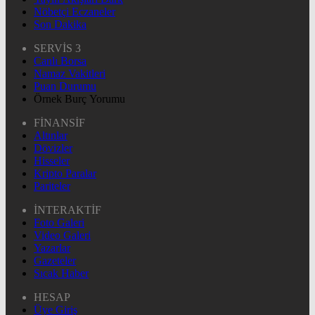
Nöbetçi Eczaneler
Son Dakika
SERVİS 3
Canlı Borsa
Namaz Vakitleri
Puan Durumu
Örnek Burç Yorumu
FİNANSİF
Altınlar
Dövizler
Hisseler
Kripto Paralar
Pariteler
İNTERAKTİF
Foto Galeri
Video Galeri
Yazarlar
Gazeteler
Sıcak Haber
HESAP
Üye Giriş