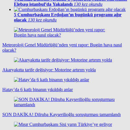
Elebaşı istanbul’da Yakalandı
130 kez okundu
5
Cumhurbaşkanı Erdoğan’ın bugünkü programı ağır
olacak
130 kez okundu
Meteoroloji Genel Müdürlüğü’nden yeni rapor: Bugün hava nasıl
olacak?
Akaryakıtta tarife değişiyor: Motorine artırım yolda
Hatay’da 6 katlı binanın yıkıldığı anlar
SON DAKİKA! Dilruba Kayserilioğlu soruşturması tamamlandı