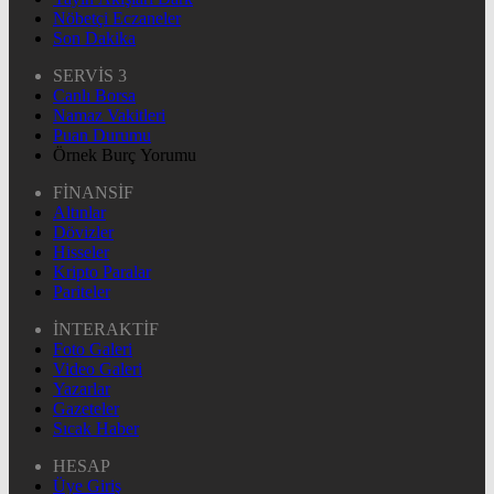
Nöbetçi Eczaneler
Son Dakika
SERVİS 3
Canlı Borsa
Namaz Vakitleri
Puan Durumu
Örnek Burç Yorumu
FİNANSİF
Altınlar
Dövizler
Hisseler
Kripto Paralar
Pariteler
İNTERAKTİF
Foto Galeri
Video Galeri
Yazarlar
Gazeteler
Sıcak Haber
HESAP
Üye Giriş