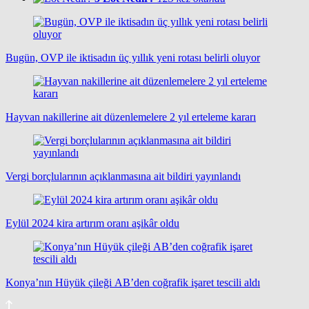
Bugün, OVP ile iktisadın üç yıllık yeni rotası belirli oluyor
Hayvan nakillerine ait düzenlemelere 2 yıl erteleme kararı
Vergi borçlularının açıklanmasına ait bildiri yayınlandı
Eylül 2024 kira artırım oranı aşikâr oldu
Konya’nın Hüyük çileği AB’den coğrafik işaret tescili aldı