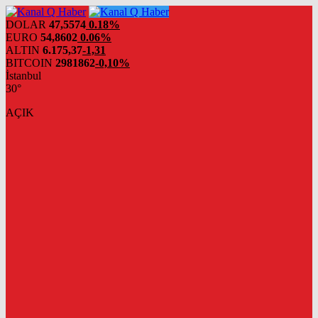
DOLAR
47,5574
0.18%
EURO
54,8602
0.06%
ALTIN
6.175,37
-1,31
BITCOIN
2981862
-0,10%
İstanbul
30°
AÇIK