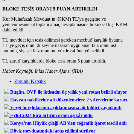
BLOKE TESİS ORANI 5 PUAN ARTIRILDI
Kur Muhafazalı Mevduat’ın (KKM) TL’ye geçişine ve
yenilenmesine ait toplam amaç hesaplamasına hukuksal kişi KKM
dahil edildi.
TL mevduat için tesis edilmesi gereken mecburî karşılık fiyatına
TL’ye geçiş oranı düzeyine nazaran uygulanan faiz oranı üst
hududu, siyaset faiz oranının yüzde 84’üne yükseltildi.
TL zarurî karşılıklarda bloke tesis oranı 5 puan artırıldı.
Haber Kaynağı: İhlas Haber Ajansı (İHA)
Zorunlu Karşılık
Bugün, OVP ile iktisadın üç yıllık yeni rotası belirli oluyor
Hayvan nakillerine ait düzenlemelere 2 yıl erteleme kararı
Vergi borçlularının açıklanmasına ait bildiri yayınlandı
Eylül 2024 kira artırım oranı aşikâr oldu
Konya’nın Hüyük çileği AB’den coğrafik işaret tescili aldı
Döviz mevduatındaki artış eğilimi sürüyor