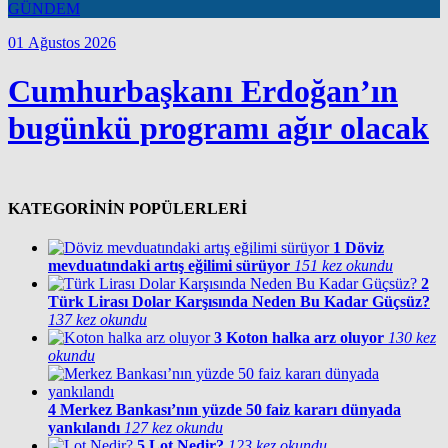
GÜNDEM
01 Ağustos 2026
Cumhurbaşkanı Erdoğan’ın
bugünkü programı ağır olacak
KATEGORİNİN POPÜLERLERİ
1
Döviz
mevduatındaki artış eğilimi sürüyor
151 kez okundu
2
Türk Lirası Dolar Karşısında Neden Bu Kadar Güçsüz?
137 kez okundu
3
Koton halka arz oluyor
130 kez
okundu
4
Merkez Bankası’nın yüzde 50 faiz kararı dünyada
yankılandı
127 kez okundu
5
Lot Nedir?
123 kez okundu