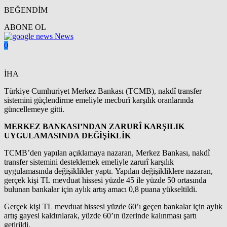
BEĞENDİM
ABONE OL
News
0
İHA
Türkiye Cumhuriyet Merkez Bankası (TCMB), nakdî transfer
sistemini güçlendirme emeliyle mecburî karşılık oranlarında
güncellemeye gitti.
MERKEZ BANKASI’NDAN ZARURÎ KARŞILIK
UYGULAMASINDA DEĞİŞİKLİK
TCMB’den yapılan açıklamaya nazaran, Merkez Bankası, nakdî
transfer sistemini desteklemek emeliyle zarurî karşılık
uygulamasında değişiklikler yaptı. Yapılan değişikliklere nazaran,
gerçek kişi TL mevduat hissesi yüzde 45 ile yüzde 50 ortasında
bulunan bankalar için aylık artış amacı 0,8 puana yükseltildi.
Gerçek kişi TL mevduat hissesi yüzde 60’ı geçen bankalar için aylık
artış gayesi kaldırılarak, yüzde 60’ın üzerinde kalınması şartı
getirildi.