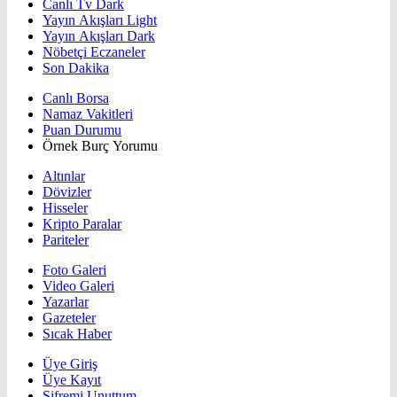
Canlı Tv Dark
Yayın Akışları Light
Yayın Akışları Dark
Nöbetçi Eczaneler
Son Dakika
Canlı Borsa
Namaz Vakitleri
Puan Durumu
Örnek Burç Yorumu
Altınlar
Dövizler
Hisseler
Kripto Paralar
Pariteler
Foto Galeri
Video Galeri
Yazarlar
Gazeteler
Sıcak Haber
Üye Giriş
Üye Kayıt
Şifremi Unuttum