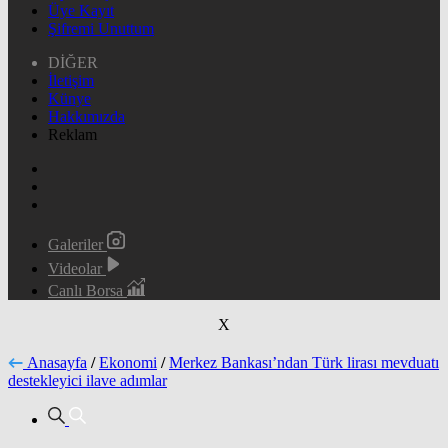
Üye Kayıt
Şifremi Unuttum
DİĞER
İletişim
Künye
Hakkımızda
Reklam
Galeriler
Videolar
Canlı Borsa
X
Anasayfa
/
Ekonomi
/
Merkez Bankası’ndan Türk lirası mevduatı
destekleyici ilave adımlar