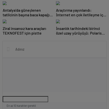
randevusu
Antalya’da güneşlenen
Araştırma yayınlandı:
tatilcinin başına baca kapağı
İnternet en çok iletileşme için
düştü
kullanılıyor
Ziraî insansız kara araçları
İnsanlık tarihindeki birinci
TEKNOFEST için pistte
özel uzay yürüyüşü: Polaris
Dawn misyonu başlıyor
En az 10 karakter gerekli