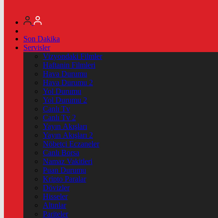
Son Dakika
Servisler
Vizyondaki Filmler
Haftanin Filmleri
Hava Durumu
Hava Durumu 2
Yol Durumu
Yol Durumu 2
Canlı Tv
Canlı Tv 2
Yayın Akışları
Yayın Akışları 2
Nöbetçi Eczaneler
Canlı Borsa
Namaz Vakitleri
Puan Durumu
Kripto Paralar
Dövizler
Hisseler
Altınlar
Pariteler