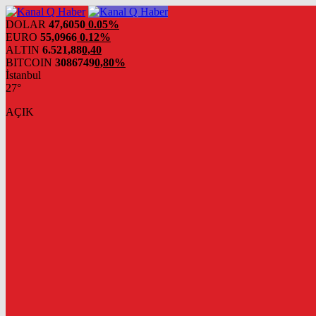
DOLAR
47,6050
0.05%
EURO
55,0966
0.12%
ALTIN
6.521,88
0,40
BITCOIN
3086749
0,80%
İstanbul
27°
AÇIK