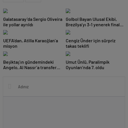
Galatasaray’da Sergio Oliveira
Golbol Bayan Ulusal Ekibi,
ile yollar ayrıldı
Brezilya’yı 3-1 yenerek finale
yükseldi
UEFA’dan, Atilla Karaoğlan’a
Cengiz Ünder için sürpriz
misyon
takas teklifi
Beşiktaş’ın gündemindeki
Umut Ünlü, Paralimpik
Angelo, Al Nassr’a transfer
Oyunları’nda 7. oldu
oldu