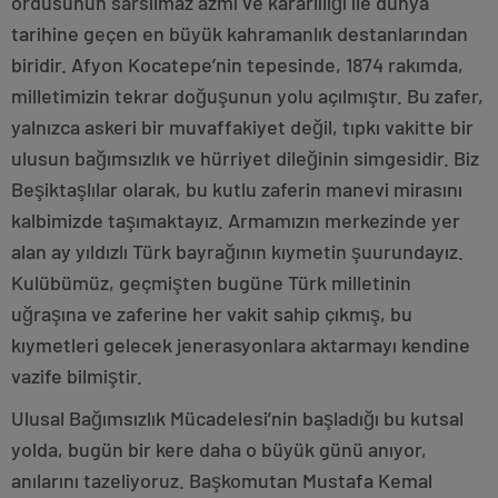
ordusunun sarsılmaz azmi ve kararlılığı ile dünya
tarihine geçen en büyük kahramanlık destanlarından
biridir. Afyon Kocatepe’nin tepesinde, 1874 rakımda,
milletimizin tekrar doğuşunun yolu açılmıştır. Bu zafer,
yalnızca askeri bir muvaffakiyet değil, tıpkı vakitte bir
ulusun bağımsızlık ve hürriyet dileğinin simgesidir. Biz
Beşiktaşlılar olarak, bu kutlu zaferin manevi mirasını
kalbimizde taşımaktayız. Armamızın merkezinde yer
alan ay yıldızlı Türk bayrağının kıymetin şuurundayız.
Kulübümüz, geçmişten bugüne Türk milletinin
uğraşına ve zaferine her vakit sahip çıkmış, bu
kıymetleri gelecek jenerasyonlara aktarmayı kendine
vazife bilmiştir.
Ulusal Bağımsızlık Mücadelesi’nin başladığı bu kutsal
yolda, bugün bir kere daha o büyük günü anıyor,
anılarını tazeliyoruz. Başkomutan Mustafa Kemal