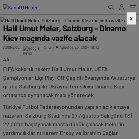
X
Halil Umut Meler, Salzburg – Dinamo
Kiev maçında vazife alacak
Ağustos 25, 2024 18:12
ABONE OL
News
AA
FIFA kokartlı hakem Halil Umut Meler, UEFA
Şampiyonlar Ligi Play-Off Çeşidi rövanşında Avusturya
grubu Salzburg ile Ukrayna temsilcisi Dinamo Kiev
ortasında oynanacak maçı yönetecek.
Türkiye Futbol Federasyonundan yapılan açıklamaya
nazaran, Salzburg Stadı’nda 27 Ağustos Salı günü TSİ
22.00’de başlayacak maçta düdük çalacak Meler’in
yardımcılıklarını Kerem Ersoy ve İbrahim Çağlar