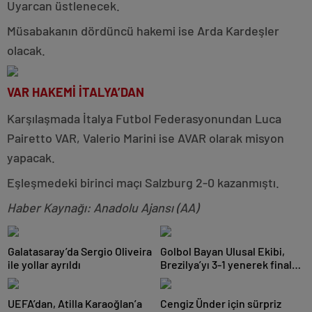
Uyarcan üstlenecek.
Müsabakanın dördüncü hakemi ise Arda Kardeşler
olacak.
VAR HAKEMİ İTALYA’DAN
Karşılaşmada İtalya Futbol Federasyonundan Luca
Pairetto VAR, Valerio Marini ise AVAR olarak misyon
yapacak.
Eşleşmedeki birinci maçı Salzburg 2-0 kazanmıştı.
Haber Kaynağı: Anadolu Ajansı (AA)
Galatasaray’da Sergio Oliveira
Golbol Bayan Ulusal Ekibi,
ile yollar ayrıldı
Brezilya’yı 3-1 yenerek finale
yükseldi
UEFA’dan, Atilla Karaoğlan’a
Cengiz Ünder için sürpriz