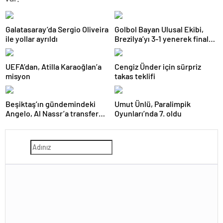
Galatasaray’da Sergio Oliveira
Golbol Bayan Ulusal Ekibi,
ile yollar ayrıldı
Brezilya’yı 3-1 yenerek finale
yükseldi
UEFA’dan, Atilla Karaoğlan’a
Cengiz Ünder için sürpriz
misyon
takas teklifi
Beşiktaş’ın gündemindeki
Umut Ünlü, Paralimpik
Angelo, Al Nassr’a transfer
Oyunları’nda 7. oldu
oldu