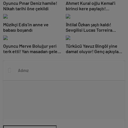
Oyuncu Pınar Deniz hamile!
Ahmet Kural oğlu Kemal’i
Nikah tarihi öne çekildi
birinci kere paylaştı!
Takipçileri yorum yağdırdı
Müzikçi Edis’in anne ve
İhtilal Özkan şaştı kaldı!
babası boşandı
Sevgilisi Lucas Torreira
plajda sürpriz yaptı
Oyuncu Merve Boluğur yeri
Türkücü Yavuz Bingöl yine
terk etti! Yan masadan gelen
damat oluyor! Genç aşkıyla
ikram keyfini kaçırdı
evlenecek