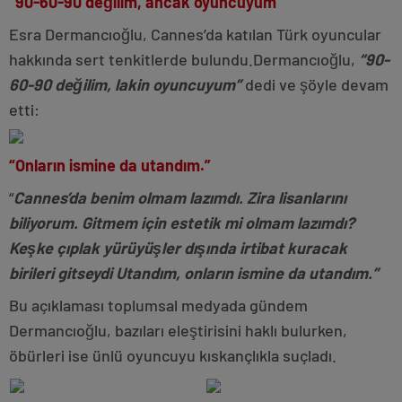
“90-60-90 değilim, ancak oyuncuyum”
Esra Dermancıoğlu, Cannes’da katılan Türk oyuncular
hakkında sert tenkitlerde bulundu.Dermancıoğlu,
“90-
60-90 değilim, lakin oyuncuyum”
dedi ve şöyle devam
etti:
“Onların ismine da utandım.”
“
Cannes’da benim olmam lazımdı. Zira lisanlarını
biliyorum. Gitmem için estetik mi olmam lazımdı?
Keşke çıplak yürüyüşler dışında irtibat kuracak
birileri gitseydi Utandım, onların ismine da utandım.”
Bu açıklaması toplumsal medyada gündem
Dermancıoğlu, bazıları eleştirisini haklı bulurken,
öbürleri ise ünlü oyuncuyu kıskançlıkla suçladı.