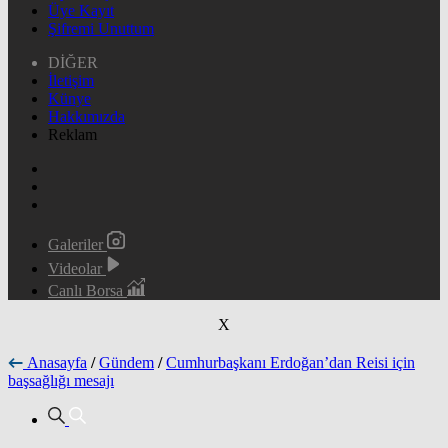
Üye Kayıt
Şifremi Unuttum
DİĞER
İletişim
Künye
Hakkımızda
Reklam
Galeriler
Videolar
Canlı Borsa
X
Anasayfa
/
Gündem
/
Cumhurbaşkanı Erdoğan’dan Reisi için
başsağlığı mesajı