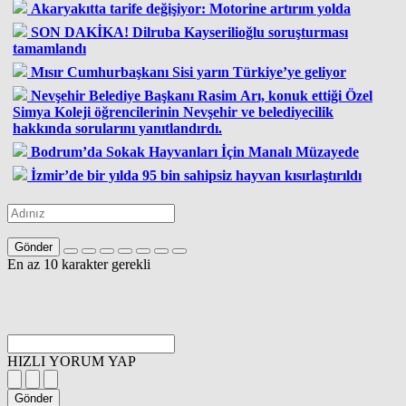
Akaryakıtta tarife değişiyor: Motorine artırım yolda
SON DAKİKA! Dilruba Kayserilioğlu soruşturması
tamamlandı
Mısır Cumhurbaşkanı Sisi yarın Türkiye’ye geliyor
Nevşehir Belediye Başkanı Rasim Arı, konuk ettiği Özel
Simya Koleji öğrencilerinin Nevşehir ve belediyecilik
hakkında sorularını yanıtlandırdı.
Bodrum’da Sokak Hayvanları İçin Manalı Müzayede
İzmir’de bir yılda 95 bin sahipsiz hayvan kısırlaştırıldı
Gönder
En az 10 karakter gerekli
HIZLI YORUM YAP
Gönder