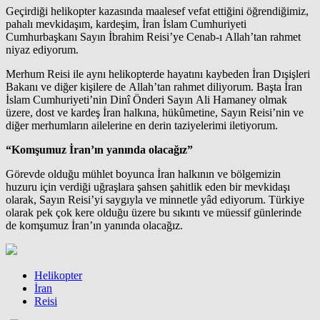
Geçirdiği helikopter kazasında maalesef vefat ettiğini öğrendiğimiz,
pahalı mevkidaşım, kardeşim, İran İslam Cumhuriyeti
Cumhurbaşkanı Sayın İbrahim Reisi’ye Cenab-ı Allah’tan rahmet
niyaz ediyorum.
Merhum Reisi ile aynı helikopterde hayatını kaybeden İran Dışişleri
Bakanı ve diğer kişilere de Allah’tan rahmet diliyorum. Başta İran
İslam Cumhuriyeti’nin Dinî Önderi Sayın Ali Hamaney olmak
üzere, dost ve kardeş İran halkına, hükûmetine, Sayın Reisi’nin ve
diğer merhumların ailelerine en derin taziyelerimi iletiyorum.
“Komşumuz İran’ın yanında olacağız”
Görevde olduğu mühlet boyunca İran halkının ve bölgemizin
huzuru için verdiği uğraşlara şahsen şahitlik eden bir mevkidaşı
olarak, Sayın Reisi’yi saygıyla ve minnetle yâd ediyorum. Türkiye
olarak pek çok kere olduğu üzere bu sıkıntı ve müessif günlerinde
de komşumuz İran’ın yanında olacağız.
Helikopter
İran
Reisi