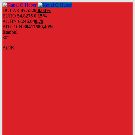
DOLAR
47,5529
0.04%
EURO
54,8275
0.15%
ALTIN
6.246,04
0,79
BITCOIN
3041758
0,40%
İstanbul
30°
AÇIK