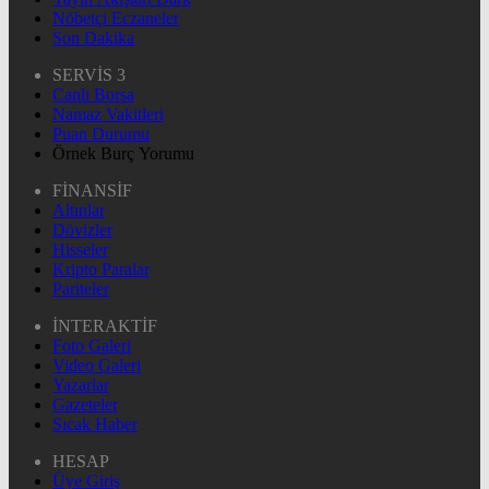
Nöbetçi Eczaneler
Son Dakika
SERVİS 3
Canlı Borsa
Namaz Vakitleri
Puan Durumu
Örnek Burç Yorumu
FİNANSİF
Altınlar
Dövizler
Hisseler
Kripto Paralar
Pariteler
İNTERAKTİF
Foto Galeri
Video Galeri
Yazarlar
Gazeteler
Sıcak Haber
HESAP
Üye Giriş