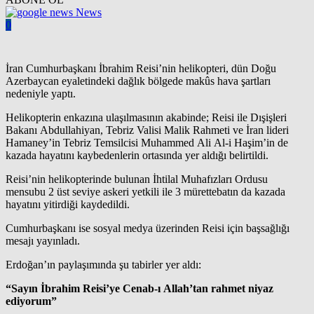
News
0
İran Cumhurbaşkanı İbrahim Reisi’nin helikopteri, dün Doğu
Azerbaycan eyaletindeki dağlık bölgede makûs hava şartları
nedeniyle yaptı.
Helikopterin enkazına ulaşılmasının akabinde; Reisi ile Dışişleri
Bakanı Abdullahiyan, Tebriz Valisi Malik Rahmeti ve İran lideri
Hamaney’in Tebriz Temsilcisi Muhammed Ali Al-i Haşim’in de
kazada hayatını kaybedenlerin ortasında yer aldığı belirtildi.
Reisi’nin helikopterinde bulunan İhtilal Muhafızları Ordusu
mensubu 2 üst seviye askeri yetkili ile 3 mürettebatın da kazada
hayatını yitirdiği kaydedildi.
Cumhurbaşkanı ise sosyal medya üzerinden Reisi için başsağlığı
mesajı yayınladı.
Erdoğan’ın paylaşımında şu tabirler yer aldı:
“Sayın İbrahim Reisi’ye Cenab-ı Allah’tan rahmet niyaz
ediyorum”