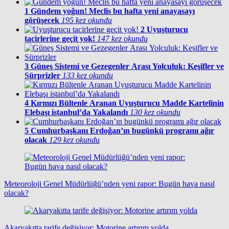
1
Gündem yoğun! Meclis bu hafta yeni anayasayı
görüşecek
195 kez okundu
2
Uyuşturucu
tacirlerine geçit yok!
147 kez okundu
3
Güneş Sistemi ve Gezegenler Arası Yolculuk: Keşifler ve
Sürprizler
133 kez okundu
4
Kırmızı Bültenle Aranan Uyuşturucu Madde Kartelinin
Elebaşı istanbul’da Yakalandı
130 kez okundu
5
Cumhurbaşkanı Erdoğan’ın bugünkü programı ağır
olacak
129 kez okundu
Meteoroloji Genel Müdürlüğü’nden yeni rapor: Bugün hava nasıl
olacak?
Akaryakıtta tarife değişiyor: Motorine artırım yolda