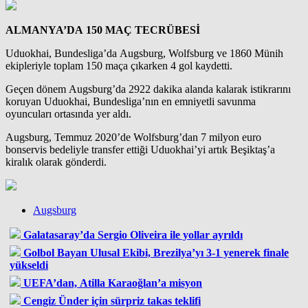
ALMANYA’DA 150 MAÇ TECRÜBESİ
Uduokhai, Bundesliga’da Augsburg, Wolfsburg ve 1860 Münih
ekipleriyle toplam 150 maça çıkarken 4 gol kaydetti.
Geçen dönem Augsburg’da 2922 dakika alanda kalarak istikrarını
koruyan Uduokhai, Bundesliga’nın en emniyetli savunma
oyuncuları ortasında yer aldı.
Augsburg, Temmuz 2020’de Wolfsburg’dan 7 milyon euro
bonservis bedeliyle transfer ettiği Uduokhai’yi artık Beşiktaş’a
kiralık olarak gönderdi.
Augsburg
Galatasaray’da Sergio Oliveira ile yollar ayrıldı
Golbol Bayan Ulusal Ekibi, Brezilya’yı 3-1 yenerek finale
yükseldi
UEFA’dan, Atilla Karaoğlan’a misyon
Cengiz Ünder için sürpriz takas teklifi