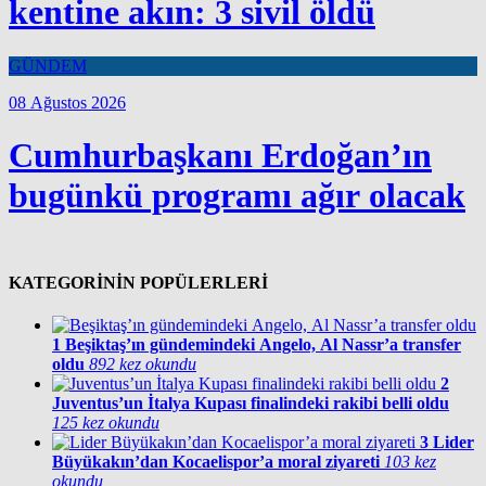
kentine akın: 3 sivil öldü
GÜNDEM
08 Ağustos 2026
Cumhurbaşkanı Erdoğan’ın
bugünkü programı ağır olacak
KATEGORİNİN POPÜLERLERİ
1
Beşiktaş’ın gündemindeki Angelo, Al Nassr’a transfer
oldu
892 kez okundu
2
Juventus’un İtalya Kupası finalindeki rakibi belli oldu
125 kez okundu
3
Lider
Büyükakın’dan Kocaelispor’a moral ziyareti
103 kez
okundu