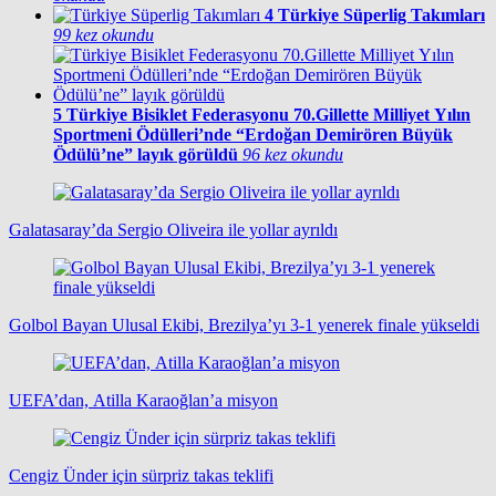
4
Türkiye Süperlig Takımları
99 kez okundu
5
Türkiye Bisiklet Federasyonu 70.Gillette Milliyet Yılın
Sportmeni Ödülleri’nde “Erdoğan Demirören Büyük
Ödülü’ne” layık görüldü
96 kez okundu
Galatasaray’da Sergio Oliveira ile yollar ayrıldı
Golbol Bayan Ulusal Ekibi, Brezilya’yı 3-1 yenerek finale yükseldi
UEFA’dan, Atilla Karaoğlan’a misyon
Cengiz Ünder için sürpriz takas teklifi