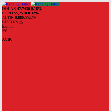
DOLAR
47,7436
0.18%
EURO
55,2510
0.32%
ALTIN
6.660,55
2,59
BITCOIN
%
İstanbul
29°
AÇIK