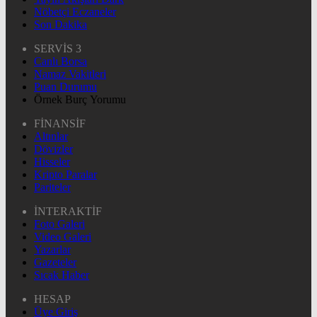
Nöbetçi Eczaneler
Son Dakika
SERVİS 3
Canlı Borsa
Namaz Vakitleri
Puan Durumu
Örnek Burç Yorumu
FİNANSİF
Altınlar
Dövizler
Hisseler
Kripto Paralar
Pariteler
İNTERAKTİF
Foto Galeri
Video Galeri
Yazarlar
Gazeteler
Sıcak Haber
HESAP
Üye Giriş