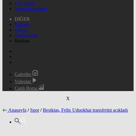
Üye Kayıt
Şifremi Unuttum
DİĞER
İletişim
Künye
Hakkımızda
Reklam
Galeriler
Videolar
Canlı Borsa
X
Anasayfa
/
Spor
/
Beşiktaş, Felix Uduokhai transferini açıkladı