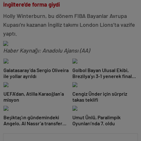
İngiltere’de forma giydi
Holly Winterburn, bu dönem FIBA Bayanlar Avrupa
Kupası’nı kazanan İngiliz takımı London Lions’ta vazife
yaptı.
Haber Kaynağı: Anadolu Ajansı (AA)
Galatasaray’da Sergio Oliveira
Golbol Bayan Ulusal Ekibi,
ile yollar ayrıldı
Brezilya’yı 3-1 yenerek finale
yükseldi
UEFA’dan, Atilla Karaoğlan’a
Cengiz Ünder için sürpriz
misyon
takas teklifi
Beşiktaş’ın gündemindeki
Umut Ünlü, Paralimpik
Angelo, Al Nassr’a transfer
Oyunları’nda 7. oldu
oldu