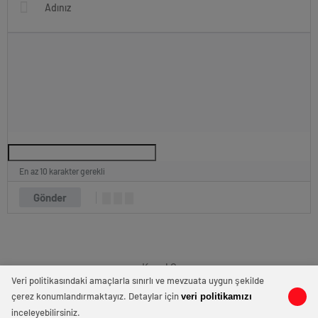
En az 10 karakter gerekli
Gönder
Kanal Q
Veri politikasındaki amaçlarla sınırlı ve mevzuata uygun şekilde
çerez konumlandırmaktayız. Detaylar için
veri politikamızı
0
0
inceleyebilirsiniz.