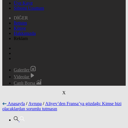
Üye Kayıt
Şifremi Unuttum
DİĞER
İletişim
Künye
Hakkımızda
Reklam
Galeriler
Videolar
Canlı Borsa
X
Anasayfa
/
Avrupa
/
Aliyev’den Fransa’ya gözdağı: Kimse bizi
olacaklardan sorumlu tutmasın