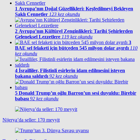
1
Avrupa’nın Doğal Güzellikleri: Keşfedilmeyi Bekleyen
Saklı Cennetler
123 kez okundu
2
Avrupa’nın Kültürel Zenginlikleri: Tarihi Şehirlerden
Geleneksel Lezzetlere
119 kez okundu
3
BAE sel felaketi için bütçeden 545 milyon dolar ayırdı
110
kez okundu
4
İsrailliler, Filistinli esirlerin idam edilmesini isteyen
bakana saldırdı
92 kez okundu
5
Donald Trump’ın oğlu Barron’un sesi duyuldu: Birebir
babası
92 kez okundu
Nijerya’da seller: 170 meyyit