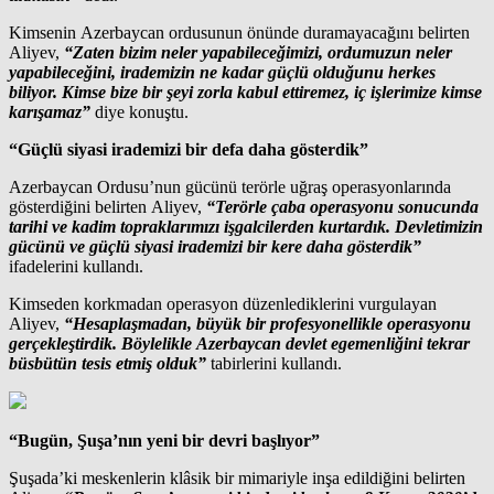
Kimsenin Azerbaycan ordusunun önünde duramayacağını belirten
Aliyev,
“Zaten bizim neler yapabileceğimizi, ordumuzun neler
yapabileceğini, irademizin ne kadar güçlü olduğunu herkes
biliyor. Kimse bize bir şeyi zorla kabul ettiremez, iç işlerimize kimse
karışamaz”
diye konuştu.
“Güçlü siyasi irademizi bir defa daha gösterdik”
Azerbaycan Ordusu’nun gücünü terörle uğraş operasyonlarında
gösterdiğini belirten Aliyev,
“Terörle çaba operasyonu sonucunda
tarihi ve kadim topraklarımızı işgalcilerden kurtardık. Devletimizin
gücünü ve güçlü siyasi irademizi bir kere daha gösterdik”
ifadelerini kullandı.
Kimseden korkmadan operasyon düzenlediklerini vurgulayan
Aliyev,
“Hesaplaşmadan, büyük bir profesyonellikle operasyonu
gerçekleştirdik. Böylelikle Azerbaycan devlet egemenliğini tekrar
büsbütün tesis etmiş olduk”
tabirlerini kullandı.
“Bugün, Şuşa’nın yeni bir devri başlıyor”
Şuşada’ki meskenlerin klâsik bir mimariyle inşa edildiğini belirten