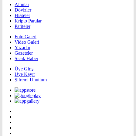
Altınlar
Dövizler
Hisseler
Kripto Paralar
Pariteler
Foto Galeri
Video Galeri
Yazarlar
Gazeteler
Sıcak Haber
Üye Giriş
Üye Kayıt
Şifremi Unuttum