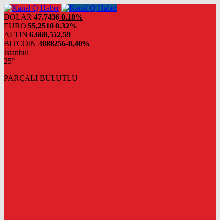
DOLAR
47,7436
0.18%
EURO
55,2510
0.32%
ALTIN
6.660,55
2,59
BITCOIN
3088256
-0,40%
İstanbul
25°
PARÇALI BULUTLU