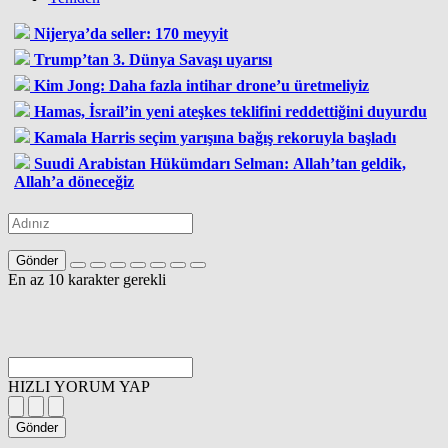
Nijerya’da seller: 170 meyyit
Trump’tan 3. Dünya Savaşı uyarısı
Kim Jong: Daha fazla intihar drone’u üretmeliyiz
Hamas, İsrail’in yeni ateşkes teklifini reddettiğini duyurdu
Kamala Harris seçim yarışına bağış rekoruyla başladı
Suudi Arabistan Hükümdarı Selman: Allah’tan geldik,
Allah’a döneceğiz
Gönder
En az 10 karakter gerekli
HIZLI YORUM YAP
Gönder