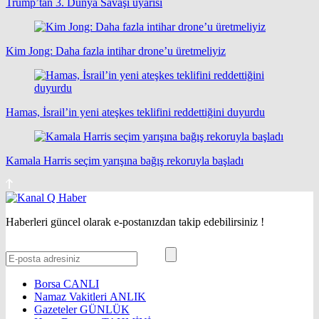
Trump’tan 3. Dünya Savaşı uyarısı
Kim Jong: Daha fazla intihar drone’u üretmeliyiz
Hamas, İsrail’in yeni ateşkes teklifini reddettiğini duyurdu
Kamala Harris seçim yarışına bağış rekoruyla başladı
Haberleri güncel olarak e-postanızdan takip edebilirsiniz !
Borsa
CANLI
Namaz Vakitleri
ANLIK
Gazeteler
GÜNLÜK