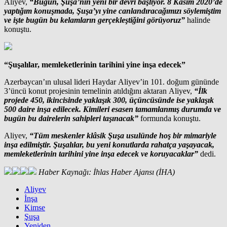
Aliyev,
“Bugün, Şuşa’nın yeni bir devri başlıyor. 8 Kasım 2020’de
yaptığım konuşmada, Şuşa’yı yine canlandıracağımızı söylemiştim
ve işte bugün bu kelamların gerçekleştiğini görüyoruz”
halinde
konuştu.
“Şuşalılar, memleketlerinin tarihini yine inşa edecek”
Azerbaycan’ın ulusal lideri Haydar Aliyev’in 101. doğum gününde
3’üncü konut projesinin temelinin atıldığını aktaran Aliyev,
“İlk
projede 450, ikincisinde yaklaşık 300, üçüncüsünde ise yaklaşık
500 daire inşa edilecek. Kimileri esasen tamamlanmış durumda ve
bugün bu dairelerin sahipleri taşınacak”
formunda konuştu.
Aliyev,
“Tüm meskenler klâsik Şuşa usulünde hoş bir mimariyle
inşa edilmiştir. Şuşalılar, bu yeni konutlarda rahatça yaşayacak,
memleketlerinin tarihini yine inşa edecek ve koruyacaklar”
dedi.
Haber Kaynağı: İhlas Haber Ajansı (İHA)
Aliyev
İnşa
Kimse
Şuşa
Yeniden