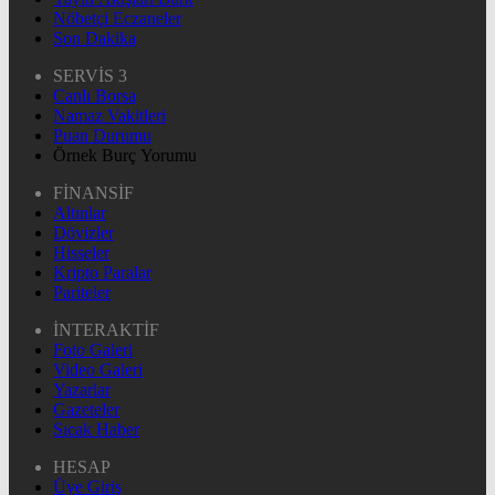
Nöbetçi Eczaneler
Son Dakika
SERVİS 3
Canlı Borsa
Namaz Vakitleri
Puan Durumu
Örnek Burç Yorumu
FİNANSİF
Altınlar
Dövizler
Hisseler
Kripto Paralar
Pariteler
İNTERAKTİF
Foto Galeri
Video Galeri
Yazarlar
Gazeteler
Sıcak Haber
HESAP
Üye Giriş