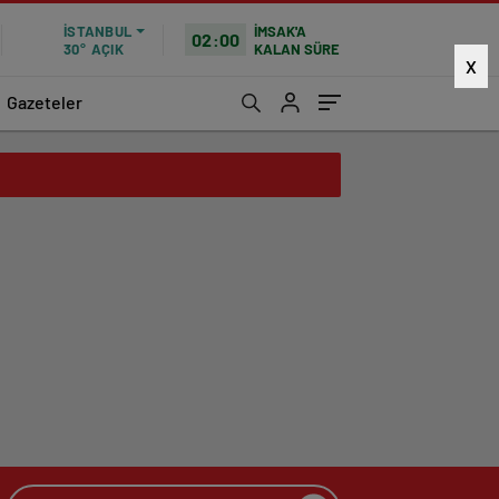
İMSAK'A
İSTANBUL
02:00
KALAN SÜRE
30°
AÇIK
X
Gazeteler