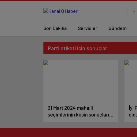
Son Dakika
Servisler
Gündem
Parti etiketi için sonuçlar
31 Mart 2024 mahallî
İyi
seçimlerinin kesin sonuçları
cin
duyuruldu