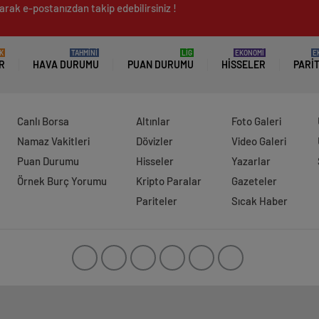
arak e-postanızdan takip edebilirsiniz !
K
TAHMİNİ
LİG
EKONOMİ
E
R
HAVA DURUMU
PUAN DURUMU
HISSELER
PARI
Canlı Borsa
Altınlar
Foto Galeri
Namaz Vakitleri
Dövizler
Video Galeri
Puan Durumu
Hisseler
Yazarlar
Örnek Burç Yorumu
Kripto Paralar
Gazeteler
Pariteler
Sıcak Haber