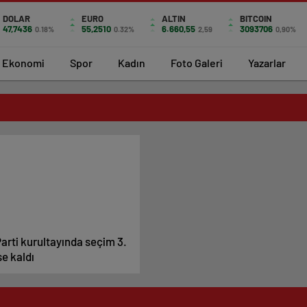
DOLAR
EURO
ALTIN
BITCOIN
47,7436
55,2510
6.660,55
3093706
0.18%
0.32%
2,59
0,90%
Ekonomi
Spor
Kadın
Foto Galeri
Yazarlar
 Parti kurultayında seçim 3.
se kaldı