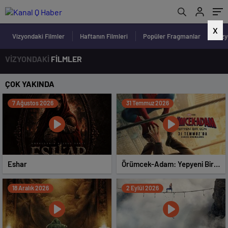
X
Vizyondaki Filmler
Haftanın Filmleri
Popüler Fragmanlar
Viz
VİZYONDAKİ
FİLMLER
ÇOK YAKINDA
7 Ağustos 2026
31 Temmuz 2026
Eshar
Örümcek-Adam: Yepyeni Bir
Gün
18 Aralık 2026
2 Eylül 2026