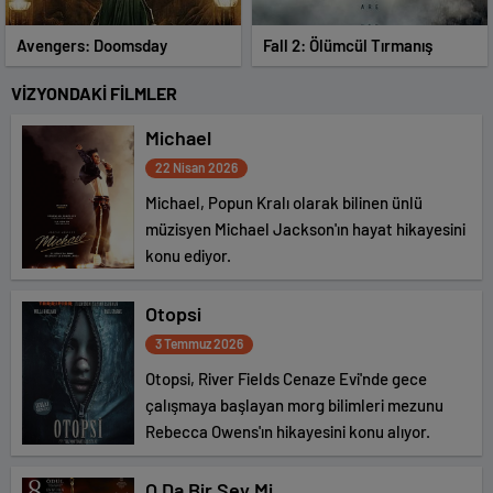
Avengers: Doomsday
Fall 2: Ölümcül Tırmanış
VİZYONDAKİ FİLMLER
Michael
22 Nisan 2026
Michael, Popun Kralı olarak bilinen ünlü
müzisyen Michael Jackson'ın hayat hikayesini
konu ediyor.
Otopsi
3 Temmuz 2026
Otopsi, River Fields Cenaze Evi'nde gece
çalışmaya başlayan morg bilimleri mezunu
Rebecca Owens'ın hikayesini konu alıyor.
O Da Bir Şey Mi