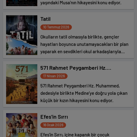
yaşındaki Musa'nın hikayesini konu ediyor.
Tatil
10 Temmuz 2026
Okulların tatil olmasıyla birlikte, gençler
hayatları boyunca unutamayacakları bir plan
yaparak en sevdikleri okul arkadaşlarıyla
tatile çıkarlar. Gittikleri evde tatilin başında
doyasıya eğlenseler de, kısa süre sonra onları
571 Rahmet Peygamberi Hz.
bekleyen tehlikeden habersizdirler.
Muhammed
17 Nisan 2026
571 Rahmet Peygamberi Hz. Muhammed,
dedesiyle birlikte Medine’ye doğru yola çıkan
küçük bir kızın hikayesini konu ediyor.
Efes'in Sırrı
16 Ocak 2026
Efes'in Sırrı, içine kapanık bir çocuk