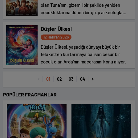
olan Tuna’nın, gizemli bir şekilde yeniden
çocukluklarına dönen bir grup arkeologla
yollarının kesişmesiyle başlayan sıra dışı bir
macerayı konu alıyor.
Düşler Ülkesi
12 Haziran 2026
Düşler Ülkesi, yaşadığı dünyayı büyük bir
felaketten kurtarmaya çalışan cesur bir
çocuk olan Arda’nın macerasını konu alıyor.
01
02
03
04
POPÜLER FRAGMANLAR