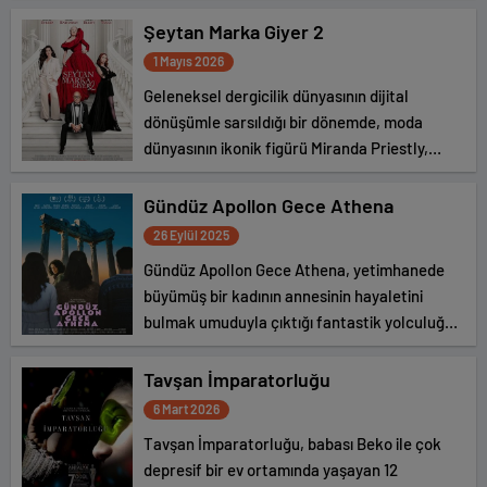
ediyor.
Şeytan Marka Giyer 2
1 Mayıs 2026
Geleneksel dergicilik dünyasının dijital
dönüşümle sarsıldığı bir dönemde, moda
dünyasının ikonik figürü Miranda Priestly,
efsanevi dergi Runway’in başındaki kariyerinin
en kritik dönemine gelir.
Gündüz Apollon Gece Athena
26 Eylül 2025
Gündüz Apollon Gece Athena, yetimhanede
büyümüş bir kadının annesinin hayaletini
bulmak umuduyla çıktığı fantastik yolculuğu
konu ediyor
Tavşan İmparatorluğu
6 Mart 2026
Tavşan İmparatorluğu, babası Beko ile çok
depresif bir ev ortamında yaşayan 12