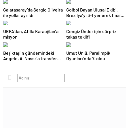
Galatasaray’da Sergio Oliveira
Golbol Bayan Ulusal Ekibi,
ile yollar ayrıldı
Brezilya’yı 3-1 yenerek finale
yükseldi
UEFA’dan, Atilla Karaoğlan’a
Cengiz Ünder için sürpriz
misyon
takas teklifi
Beşiktaş’ın gündemindeki
Umut Ünlü, Paralimpik
Angelo, Al Nassr’a transfer
Oyunları’nda 7. oldu
oldu