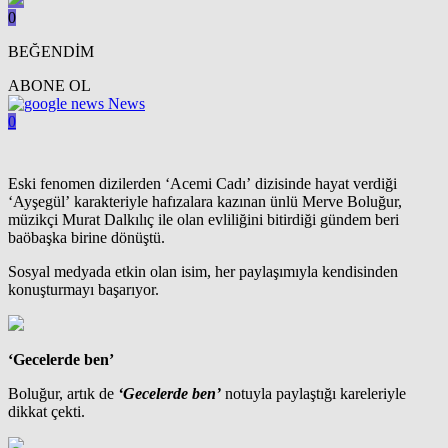
0
BEĞENDİM
ABONE OL
News
0
Eski fenomen dizilerden ‘Acemi Cadı’ dizisinde hayat verdiği
‘Ayşegül’ karakteriyle hafızalara kazınan ünlü Merve Boluğur,
müzikçi Murat Dalkılıç ile olan evliliğini bitirdiği gündem beri
baöbaşka birine dönüştü.
Sosyal medyada etkin olan isim, her paylaşımıyla kendisinden
konuşturmayı başarıyor.
‘Gecelerde ben’
Boluğur, artık de
‘Gecelerde ben’
notuyla paylaştığı kareleriyle
dikkat çekti.