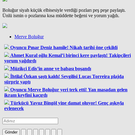
Boluğur siyah küçük elbisesiyle verdiği pozları peş peşe paylaştı.
Ünlü ismin o pozlarına kısa müddette beğeni ve yorum yağdı.
Merve Boluğur
Oyuncu Pınar Deniz hamile! Nikah tarihi öne çekildi
Ahmet Kural oğlu Kemal’i birinci kere paylaştı! Takipçileri
yorum yağdırdı
Müzikçi Edis’in anne ve babası boşandı
İhtilal Özkan şaştı kaldı! Sevgilisi Lucas Torreira plajda
sürpriz yaptı
Oyuncu Merve Boluğur yeri terk etti! Yan masadan gelen
ikram keyfini kaçırdı
Türkücü Yavuz Bingöl yine damat oluyor! Genç aşkıyla
evlenecek
Gönder