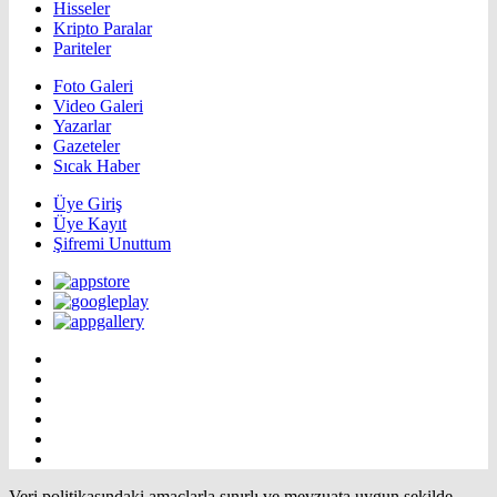
Hisseler
Kripto Paralar
Pariteler
Foto Galeri
Video Galeri
Yazarlar
Gazeteler
Sıcak Haber
Üye Giriş
Üye Kayıt
Şifremi Unuttum
Veri politikasındaki amaçlarla sınırlı ve mevzuata uygun şekilde