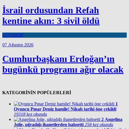
İsrail ordusundan Refah
kentine akın: 3 sivil öldü
GÜNDEM
07 Ağustos 2026
Cumhurbaşkanı Erdoğan’ın
bugünkü programı ağır olacak
KATEGORİNİN POPÜLERLERİ
1
Oyuncu Pınar Deniz hamile! Nikah tarihi öne çekildi
19318 kez okundu
2
Angelina
Jolie, uğradığı ihanetlerden bahsetti
258 kez okundu