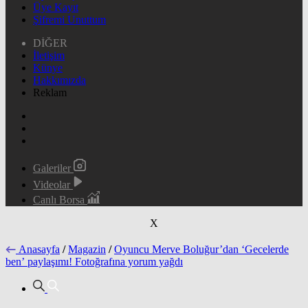
Üye Kayıt
Şifremi Unuttum
DİĞER
İletişim
Künye
Hakkımızda
Reklam
Galeriler
Videolar
Canlı Borsa
X
Anasayfa
/
Magazin
/
Oyuncu Merve Boluğur’dan ‘Gecelerde
ben’ paylaşımı! Fotoğrafına yorum yağdı