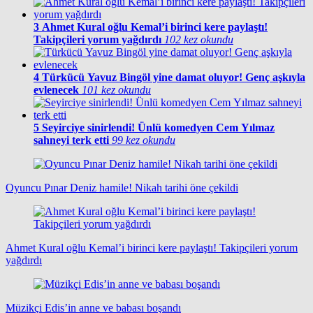
3
Ahmet Kural oğlu Kemal’i birinci kere paylaştı!
Takipçileri yorum yağdırdı
102 kez okundu
4
Türkücü Yavuz Bingöl yine damat oluyor! Genç aşkıyla
evlenecek
101 kez okundu
5
Seyirciye sinirlendi! Ünlü komedyen Cem Yılmaz
sahneyi terk etti
99 kez okundu
Oyuncu Pınar Deniz hamile! Nikah tarihi öne çekildi
Ahmet Kural oğlu Kemal’i birinci kere paylaştı! Takipçileri yorum
yağdırdı
Müzikçi Edis’in anne ve babası boşandı