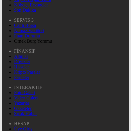
Nöbetçi Eczaneler
Son Dakika
SERVİS 3
Canlı Borsa
Namaz Vakitleri
Puan Durumu
Örnek Burç Yorumu
FİNANSİF
Altınlar
Dövizler
Hisseler
Kripto Paralar
Pariteler
İNTERAKTİF
Foto Galeri
Video Galeri
Yazarlar
Gazeteler
Sıcak Haber
HESAP
Üye Giriş