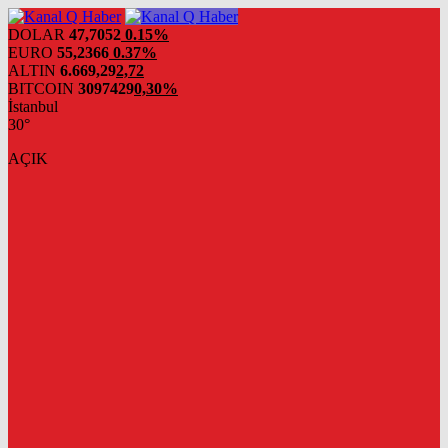
DOLAR
47,7052
0.15%
EURO
55,2366
0.37%
ALTIN
6.669,29
2,72
BITCOIN
3097429
0,30%
İstanbul
30°
AÇIK