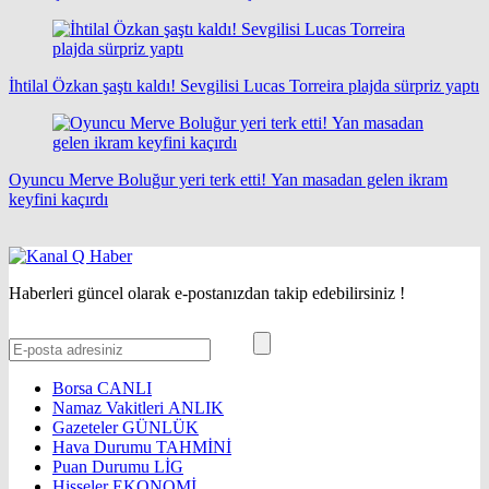
İhtilal Özkan şaştı kaldı! Sevgilisi Lucas Torreira plajda sürpriz yaptı
Oyuncu Merve Boluğur yeri terk etti! Yan masadan gelen ikram
keyfini kaçırdı
Haberleri güncel olarak e-postanızdan takip edebilirsiniz !
Borsa
CANLI
Namaz Vakitleri
ANLIK
Gazeteler
GÜNLÜK
Hava Durumu
TAHMİNİ
Puan Durumu
LİG
Hisseler
EKONOMİ