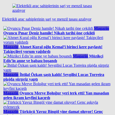
Elektrikli araç sahiplerinin şarj ve menzil tasası azalıyor
Magazin
Oyuncu Pınar Deniz hamile! Nikah tarihi öne çekildi
Magazin
Ahmet Kural oğlu Kemal’i birinci kere paylaştı!
Takipçileri yorum yağdırdı
Magazin
Müzikçi
Edis’in anne ve babası boşandı
Magazin
İhtilal Özkan şaştı kaldı! Sevgilisi Lucas Torreira
plajda sürpriz yaptı
Magazin
Oyuncu Merve Boluğur yeri terk etti! Yan masadan
gelen ikram keyfini kaçırdı
Magazin
Türkücü Yavuz Bingöl yine damat oluyor! Genç