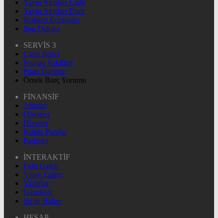
Yayın Akışları Light
Yayın Akışları Dark
Nöbetçi Eczaneler
Son Dakika
SERVİS 3
Canlı Borsa
Namaz Vakitleri
Puan Durumu
Örnek Burç Yorumu
FİNANSİF
Altınlar
Dövizler
Hisseler
Kripto Paralar
Pariteler
İNTERAKTİF
Foto Galeri
Video Galeri
Yazarlar
Gazeteler
Sıcak Haber
HESAP