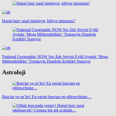
Hangi burç nasıl öpüşüyor, biliyor musunuz?
National Geographic NOW Seç-İzle Servisi Eylül Ayında ‘Mega
Mühendislikler’ Temasıyla Dopdolu İçerikler Sunuyor
Astroloji
Burçlar ve en’ler! En egoist burçtan en eğlencelisine…