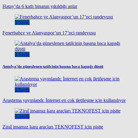
Hatay’da 6 katlı binanın yıkıldığı anlar
3.Sayfa
Fenerbahçe ve Alanyaspor’un 17’nci randevusu
3.Sayfa
Antalya’da güneşlenen tatilcinin başına baca kapağı düştü
3.Sayfa
Araştırma yayınlandı: İnternet en çok iletileşme için kullanılıyor
3.Sayfa
Ziraî insansız kara araçları TEKNOFEST için pistte