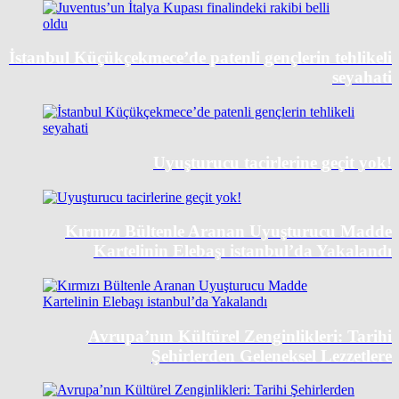
İstanbul Küçükçekmece’de patenli gençlerin tehlikeli
seyahati
Uyuşturucu tacirlerine geçit yok!
Kırmızı Bültenle Aranan Uyuşturucu Madde
Kartelinin Elebaşı istanbul’da Yakalandı
Avrupa’nın Kültürel Zenginlikleri: Tarihi
Şehirlerden Geleneksel Lezzetlere