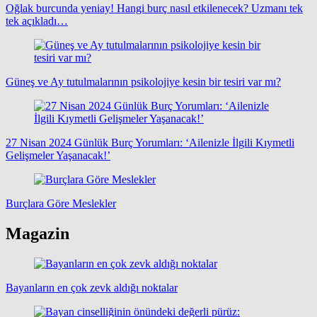
Oğlak burcunda yeniay! Hangi burç nasıl etkilenecek? Uzmanı tek
tek açıkladı…
Güneş ve Ay tutulmalarının psikolojiye kesin bir tesiri var mı?
27 Nisan 2024 Günlük Burç Yorumları: ‘Ailenizle İlgili Kıymetli
Gelişmeler Yaşanacak!’
Burçlara Göre Meslekler
Magazin
Bayanların en çok zevk aldığı noktalar