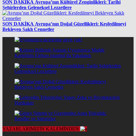
SON DAKİKA
Avrupa’nın Kültürel Zenginlikleri: Tarihi
Şehirlerden Geleneksel Lezzetlere
SON DAKİKA
Avrupa’nın Doğal Güzellikleri: Keşfedilmeyi
Bekleyen Saklı Cennetler
YAZARLARIMIZIN KALEMİNDEN