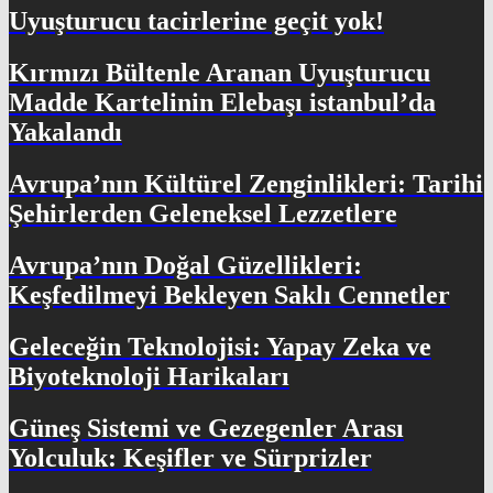
Uyuşturucu tacirlerine geçit yok!
Kırmızı Bültenle Aranan Uyuşturucu
Madde Kartelinin Elebaşı istanbul’da
Yakalandı
Avrupa’nın Kültürel Zenginlikleri: Tarihi
Şehirlerden Geleneksel Lezzetlere
Avrupa’nın Doğal Güzellikleri:
Keşfedilmeyi Bekleyen Saklı Cennetler
Geleceğin Teknolojisi: Yapay Zeka ve
Biyoteknoloji Harikaları
Güneş Sistemi ve Gezegenler Arası
Yolculuk: Keşifler ve Sürprizler