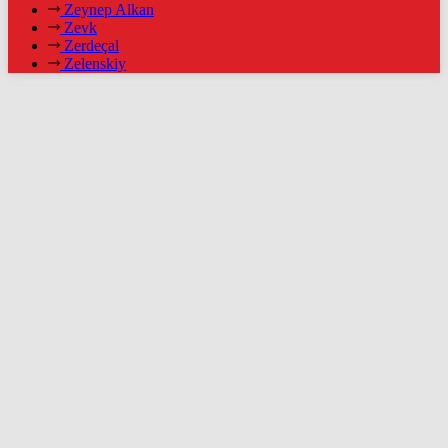
Zeynep Alkan
Zevk
Zerdeçal
Zelenskiy