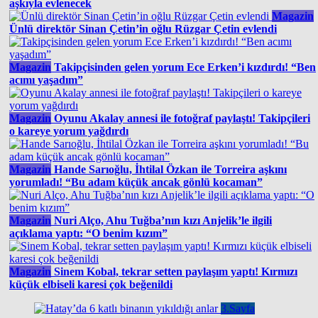
aşkıyla evlenecek
Magazin
Ünlü direktör Sinan Çetin’in oğlu Rüzgar Çetin evlendi
Magazin
Takipçisinden gelen yorum Ece Erken’i kızdırdı! “Ben
acımı yaşadım”
Magazin
Oyunu Akalay annesi ile fotoğraf paylaştı! Takipçileri
o kareye yorum yağdırdı
Magazin
Hande Sarıoğlu, İhtilal Özkan ile Torreira aşkını
yorumladı! “Bu adam küçük ancak gönlü kocaman”
Magazin
Nuri Alço, Ahu Tuğba’nın kızı Anjelik’le ilgili
açıklama yaptı: “O benim kızım”
Magazin
Sinem Kobal, tekrar setten paylaşım yaptı! Kırmızı
küçük elbiseli karesi çok beğenildi
3.Sayfa