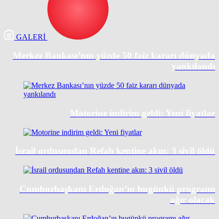
GALERİ
Merkez Bankası’nın yüzde 50 faiz kararı dünyada
yankılandı
Motorine indirim geldi: Yeni fiyatlar
İsrail ordusundan Refah kentine akın: 3 sivil öldü
Cumhurbaşkanı Erdoğan’ın bugünkü programı
ağır olacak