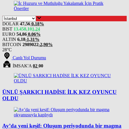
DOLAR
47,56
0.18%
BIST
13.458,10
1,24
EURO
54,86
0.06%
ALTIN
6,18
-1,31%
BITCOIN
2989022
-2,90%
28°C
Canlı Yol Durumu
İMSAK'A
02
00
ÜNLÜ ŞARKICI HADİSE İLK KEZ OYUNCU
OLDU
Ay’da yeni keşif: Oluşum periyodunda bir magma