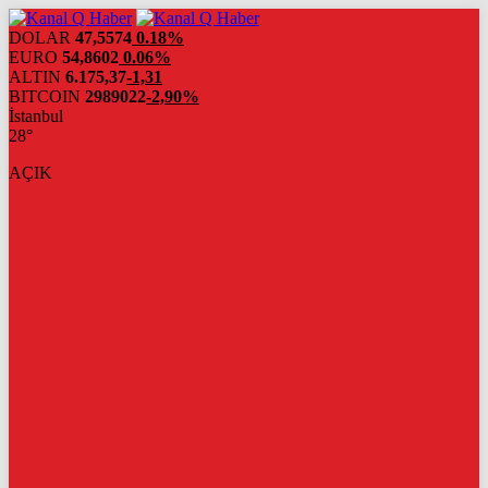
DOLAR
47,5574
0.18%
EURO
54,8602
0.06%
ALTIN
6.175,37
-1,31
BITCOIN
2989022
-2,90%
İstanbul
28°
AÇIK