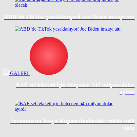
ABD’de TikTok yasaklanıyor! Joe Biden imzayı attı
GALERİ
BAE sel felaketi için bütçeden 545 milyon dolar
ayırdı
Juventus’un İtalya Kupası finalindeki rakibi belli
oldu