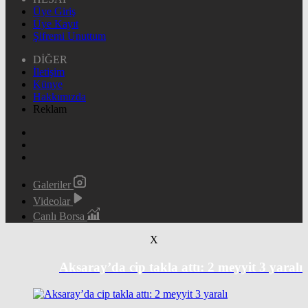
Üye Giriş
Üye Kayıt
Şifremi Unuttum
DİĞER
İletişim
Künye
Hakkımızda
Reklam
Galeriler
Videolar
Canlı Borsa
X
Aksaray’da cip takla attı: 2 meyyit 3 yaralı